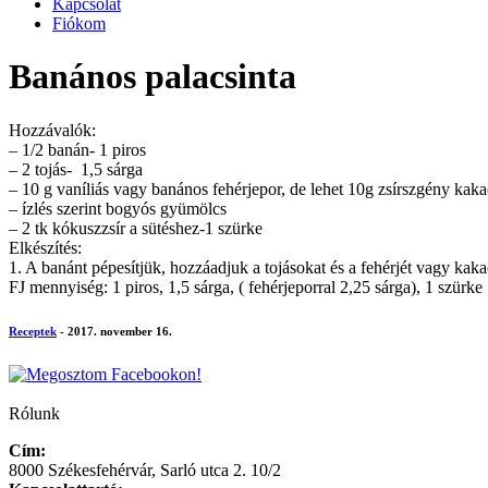
Kapcsolat
Fiókom
Banános palacsinta
Hozzávalók:
– 1/2 banán- 1 piros
– 2 tojás- 1,5 sárga
– 10 g vaníliás vagy banános fehérjepor, de lehet 10g zsírszgény kaka
– ízlés szerint bogyós gyümölcs
– 2 tk kókuszzsír a sütéshez-1 szürke
Elkészítés:
1. A banánt pépesítjük, hozzáadjuk a tojásokat és a fehérjét vagy kaka
FJ mennyiség: 1 piros, 1,5 sárga, ( fehérjeporral 2,25 sárga), 1 szürke
Receptek
- 2017. november 16.
Rólunk
Cím:
8000 Székesfehérvár, Sarló utca 2. 10/2