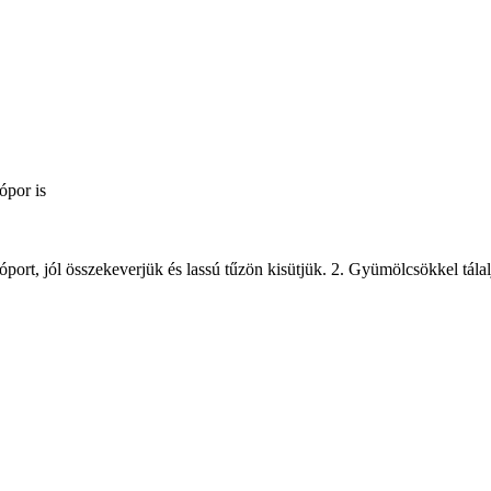
ópor is
óport, jól összekeverjük és lassú tűzön kisütjük. 2. Gyümölcsökkel tálal