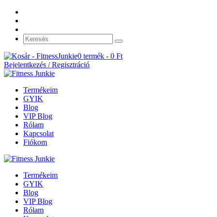
0 termék -
0
Ft
Bejelentkezés / Regisztráció
Termékeim
GYIK
Blog
VIP Blog
Rólam
Kapcsolat
Fiókom
Termékeim
GYIK
Blog
VIP Blog
Rólam