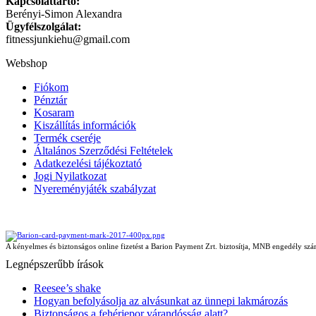
Kapcsolattartó:
Berényi-Simon Alexandra
Ügyfélszolgálat:
fitnessjunkiehu@gmail.com
Webshop
Fiókom
Pénztár
Kosaram
Kiszállítás információk
Termék cseréje
Általános Szerződési Feltételek
Adatkezelési tájékoztató
Jogi Nyilatkozat
Nyereményjáték szabályzat
A kényelmes és biztonságos online fizetést a Barion Payment Zrt. biztosítja, MNB engedély 
Legnépszerűbb írások
Reesee’s shake
Hogyan befolyásolja az alvásunkat az ünnepi lakmározás
Biztonságos a fehérjepor várandósság alatt?