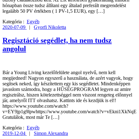
hónapban össze tudsz állítani egy általad preferált megrendelést
legalább 50 PV értékben ( 1 PV-1,5 EUR), egy […]
Kategória :
Egyéb
2020-07-09
|
Gyorfi Nikoletta
Regisztáció segédlet, ha nem tudsz
angolul
Bár a Young Living kezelőfelülete angol nyelvű, nem kell
megijedned! Nagyon egyszerű a használata, de azért vagyok, hogy
segítsek neked, így készítettem egy kis segédletet. Mindenképpen
javaslom számodra, hogy a HŰSÉGPROGRAM legyen az amire
regisztrálsz, hiszen kötelezettséggel nem viszont rengeteg előnnyel
jár, amelyről ITT olvashatsz. Kattints ide és kezdjük is el!!
https://www.youtube.com/watch?
v=EY9jp1g9lpwhttps://www.youtube.com/watch?v=vEkni1XkNqE
Gratulálok, most már Te […]
Kategória :
Egyéb
2019-12-04
|
Simon Alexandra