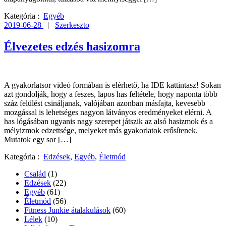
Kategória :
Egyéb
2019-06-28
|
Szerkeszto
Élvezetes edzés hasizomra
A gyakorlatsor videó formában is elérhető, ha IDE kattintasz! Sokan
azt gondolják, hogy a feszes, lapos has feltétele, hogy naponta több
száz felülést csináljanak, valójában azonban másfajta, kevesebb
mozgással is lehetséges nagyon látványos eredményeket elérni. A
has lógásában ugyanis nagy szerepet játszik az alsó hasizmok és a
mélyizmok edzettsége, melyeket más gyakorlatok erősítenek.
Mutatok egy sor […]
Kategória :
Edzések
,
Egyéb
,
Életmód
Család
(1)
Edzések
(22)
Egyéb
(61)
Életmód
(56)
Fitness Junkie átalakulások
(60)
Lélek
(10)