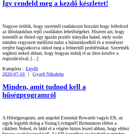
Így rendeld meg a kezdő készletet!
Nagyon örülök, hogy szeretnél csatlakozni hozzám hogy felfedezd
az illóolajokban rejlő csodálatos lehetőségeket. Hiszem azt, hogy
innentől az életed egy igazán pozitív irányába halad, mely során
minden vegyszert mellőzni tudsz a háztartásodból és a természet
erejére hagyatkozva oldod meg a felmerülő problémákat. Szeretnék
segíteni neked abban, hogy hogyan indulj el az úton kezdve a
regisztációval, […]
Kategória :
Egyéb
2020-07-10
|
Gyorfi Nikoletta
Minden, amit tudnod kell a
hűségprogramról
A Hűségprogram, ami angolul Essential Rewards vagyis ER, az
egyik legjobb dolog a Young Livingnél! Bemutatom ebben a
cikkben Neked, és hidd el a végére biztos leszel abban, hogy ehhez
bizony csatlakoznod kell. Az ER keretében gyakorlatilag minden