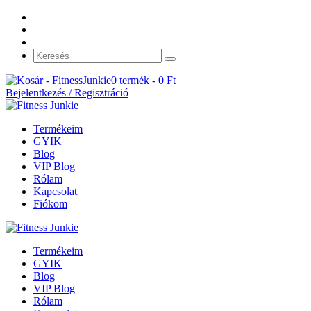
0 termék -
0
Ft
Bejelentkezés / Regisztráció
Termékeim
GYIK
Blog
VIP Blog
Rólam
Kapcsolat
Fiókom
Termékeim
GYIK
Blog
VIP Blog
Rólam