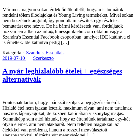
Már most nagyon sokan érdeklődtök afelől, hogyan is tudnátok
rendelni tőlem illóolajokat és Young Living termékeket. Mivel sokan
nem beszélnek angolul, így gondoltam készítek egy részletes
bemutatást erre nézve. De ha bármi kérdésetek van, forduljatok
hozzám emailben az info@fitnessjunkiehu.com oldalon vagy a
Szandra’s Essential Facebook csoportban, amelyet IDE kattintva el
is érhettek. Ide kattintva pedig […]
Kategória :
Szandra's Essentials
2019-07-10
|
Szerkeszto
A nyár leghizlalóbb ételei + egészséges
alternatívák
Fontosnak tartom, hogy pár szót szóljak a bejegyzés címéről.
Hizlaló étel nem igazán létezik, maximum olyan, ami nem tartalmaz
hasznos tápanyagokat, de közben kalóriában viszonylag magas.
Semmiképp sem attól hízunk, hogy az étrendünk tartalmaz egy-két
olyan elemet, ami nem alakbarát. Nem feltétlen magukkal az
ételekkel van probléma, hanem a rosszul megválasztott
alapanyagokkal, túlzásba vitt mennyiséggel […]