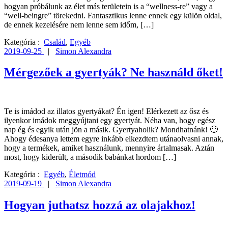
hogyan próbálunk az élet más területein is a “wellness-re” vagy a
“well-beingre” törekedni. Fantasztikus lenne ennek egy külön oldal,
de ennek kezelésére nem lenne sem időm, […]
Kategória :
Család
,
Egyéb
2019-09-25
|
Simon Alexandra
Mérgezőek a gyertyák? Ne használd őket!
Te is imádod az illatos gyertyákat? Én igen! Elérkezett az ősz és
ilyenkor imádok meggyújtani egy gyertyát. Néha van, hogy egész
nap ég és egyik után jön a másik. Gyertyaholik? Mondhatnánk! 🙂
Ahogy édesanya lettem egyre inkább elkezdtem utánaolvasni annak,
hogy a termékek, amiket használunk, mennyire ártalmasak. Aztán
most, hogy kiderült, a második babánkat hordom […]
Kategória :
Egyéb
,
Életmód
2019-09-19
|
Simon Alexandra
Hogyan juthatsz hozzá az olajakhoz!