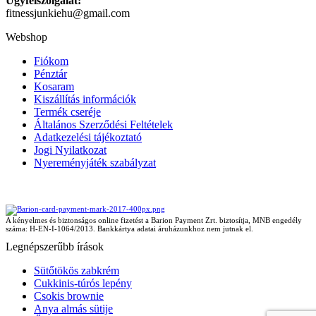
Ügyfélszolgálat:
fitnessjunkiehu@gmail.com
Webshop
Fiókom
Pénztár
Kosaram
Kiszállítás információk
Termék cseréje
Általános Szerződési Feltételek
Adatkezelési tájékoztató
Jogi Nyilatkozat
Nyereményjáték szabályzat
A kényelmes és biztonságos online fizetést a Barion Payment Zrt. biztosítja, MNB engedély
száma: H-EN-I-1064/2013. Bankkártya adatai áruházunkhoz nem jutnak el.
Legnépszerűbb írások
Sütőtökös zabkrém
Cukkinis-túrós lepény
Csokis brownie
Anya almás sütije