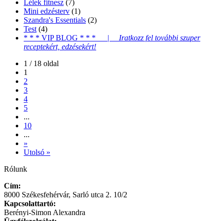
Lélek fitnesz
(7)
Mini edzésterv
(1)
Szandra's Essentials
(2)
Test
(4)
* * * VIP BLOG * * * |
Iratkozz fel további szuper
receptekért, edzésekért!
1 / 18 oldal
1
2
3
4
5
...
10
...
»
Utolsó »
Rólunk
Cím:
8000 Székesfehérvár, Sarló utca 2. 10/2
Kapcsolattartó:
Berényi-Simon Alexandra