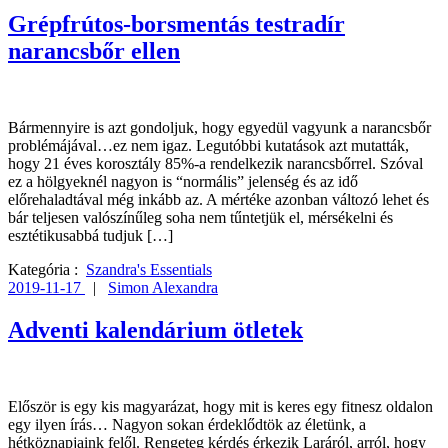
Grépfrútos-borsmentás testradír
narancsbőr ellen
Bármennyire is azt gondoljuk, hogy egyedül vagyunk a narancsbőr
problémájával…ez nem igaz. Legutóbbi kutatások azt mutatták,
hogy 21 éves korosztály 85%-a rendelkezik narancsbőrrel. Szóval
ez a hölgyeknél nagyon is “normális” jelenség és az idő
előrehaladtával még inkább az. A mértéke azonban változó lehet és
bár teljesen valószínűleg soha nem tűntetjük el, mérsékelni és
esztétikusabbá tudjuk […]
Kategória :
Szandra's Essentials
2019-11-17
|
Simon Alexandra
Adventi kalendárium ötletek
Először is egy kis magyarázat, hogy mit is keres egy fitnesz oldalon
egy ilyen írás… Nagyon sokan érdeklődtök az életünk, a
hétköznapjaink felől. Rengeteg kérdés érkezik Laráról, arról, hogy