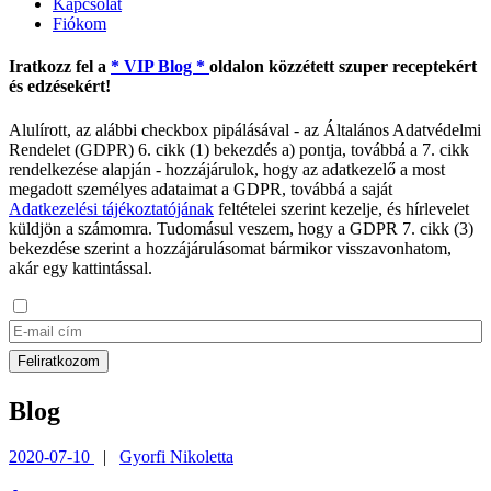
Kapcsolat
Fiókom
Iratkozz fel a
* VIP Blog *
oldalon közzétett szuper receptekért
és edzésekért!
Alulírott, az alábbi checkbox pipálásával - az Általános Adatvédelmi
Rendelet (GDPR) 6. cikk (1) bekezdés a) pontja, továbbá a 7. cikk
rendelkezése alapján - hozzájárulok, hogy az adatkezelő a most
megadott személyes adataimat a GDPR, továbbá a saját
Adatkezelési tájékoztatójának
feltételei szerint kezelje, és hírlevelet
küldjön a számomra. Tudomásul veszem, hogy a GDPR 7. cikk (3)
bekezdése szerint a hozzájárulásomat bármikor visszavonhatom,
akár egy kattintással.
Blog
2020-07-10
|
Gyorfi Nikoletta