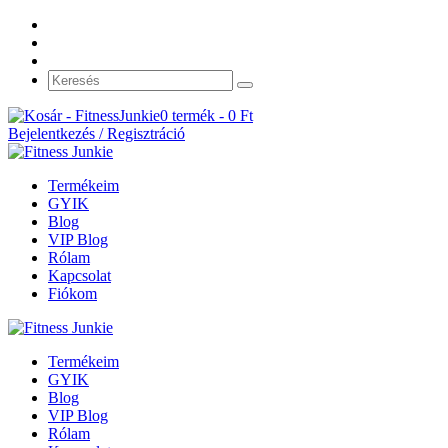
0 termék -
0
Ft
Bejelentkezés / Regisztráció
Termékeim
GYIK
Blog
VIP Blog
Rólam
Kapcsolat
Fiókom
Termékeim
GYIK
Blog
VIP Blog
Rólam