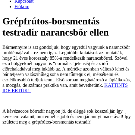
Kapcsolat
Fiókom
Grépfrútos-borsmentás
testradír narancsbőr ellen
Bármennyire is azt gondoljuk, hogy egyedül vagyunk a narancsbőr
problémájával…ez nem igaz. Legutóbbi kutatások azt mutatták,
hogy 21 éves korosztály 85%-a rendelkezik narancsbőrrel. Szóval
ez a hölgyeknél nagyon is “normális” jelenség és az idő
előrehaladtával még inkább az. A mértéke azonban változó lehet és
bár teljesen valószínűleg soha nem tűntetjük el, mérsékelni és
esztétikusabbá tudjuk tenni. Első sorban meghatározó a táplálkozás,
a mozgás, de számos praktika van, amit bevethetünk.
KATTINTS
IDE ÉRTÜK!
A kávézaccos bőrradír nagyon jó, de eléggé sok kosszal jár, így
kerestem valamit, ami ennél is jobb és nem jár annyi macerával! Így
született meg a grépfrútos-borsmentás testradír!