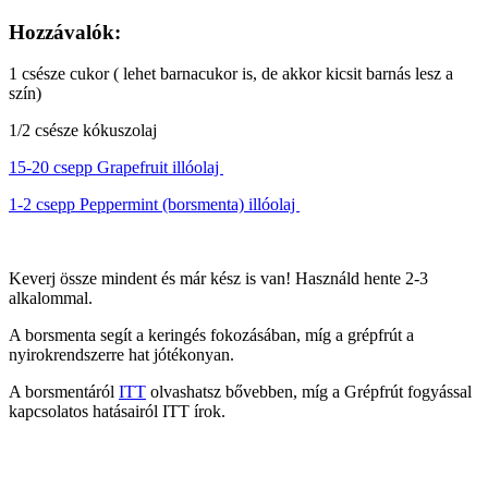
Hozzávalók:
1 csésze cukor ( lehet barnacukor is, de akkor kicsit barnás lesz a
szín)
1/2 csésze kókuszolaj
15-20 csepp Grapefruit illóolaj
1-2 csepp Peppermint (borsmenta) illóolaj
Keverj össze mindent és már kész is van! Használd hente 2-3
alkalommal.
A borsmenta segít a keringés fokozásában, míg a grépfrút a
nyirokrendszerre hat jótékonyan.
A borsmentáról
ITT
olvashatsz bővebben, míg a Grépfrút fogyással
kapcsolatos hatásairól ITT írok.