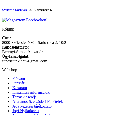
Szandra's Essentials
- 2019. december 4.
Rólunk
Cím:
8000 Székesfehérvár, Sarló utca 2. 10/2
Kapcsolattartó:
Berényi-Simon Alexandra
Ügyfélszolgálat:
fitnessjunkiehu@gmail.com
Webshop
Fiókom
Pénztár
Kosaram
Kiszállítás információk
Termék cseréje
Általános Szerződési Feltételek
Adatkezelési tájékoztató
Jogi Nyilatkozat