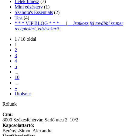
Lélek fitnesz
(7)
Mini edzésterv
(1)
Szandra's Essentials
(2)
Test
(4)
* * * VIP BLOG * * * |
Iratkozz fel további szuper
receptekért, edzésekért!
1 / 18 oldal
1
2
3
4
5
...
10
...
»
Utolsó »
Rólunk
Cím:
8000 Székesfehérvár, Sarló utca 2. 10/2
Kapcsolattartó:
Berényi-Simon Alexandra