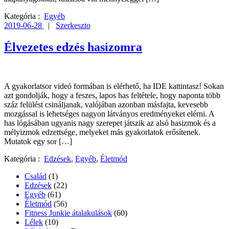
Kategória :
Egyéb
2019-06-28
|
Szerkeszto
Élvezetes edzés hasizomra
A gyakorlatsor videó formában is elérhető, ha IDE kattintasz! Sokan
azt gondolják, hogy a feszes, lapos has feltétele, hogy naponta több
száz felülést csináljanak, valójában azonban másfajta, kevesebb
mozgással is lehetséges nagyon látványos eredményeket elérni. A
has lógásában ugyanis nagy szerepet játszik az alsó hasizmok és a
mélyizmok edzettsége, melyeket más gyakorlatok erősítenek.
Mutatok egy sor […]
Kategória :
Edzések
,
Egyéb
,
Életmód
Család
(1)
Edzések
(22)
Egyéb
(61)
Életmód
(56)
Fitness Junkie átalakulások
(60)
Lélek
(10)