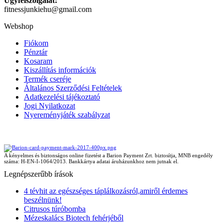
Ügyfélszolgálat:
fitnessjunkiehu@gmail.com
Webshop
Fiókom
Pénztár
Kosaram
Kiszállítás információk
Termék cseréje
Általános Szerződési Feltételek
Adatkezelési tájékoztató
Jogi Nyilatkozat
Nyereményjáték szabályzat
A kényelmes és biztonságos online fizetést a Barion Payment Zrt. biztosítja, MNB engedély
száma: H-EN-I-1064/2013. Bankkártya adatai áruházunkhoz nem jutnak el.
Legnépszerűbb írások
4 tévhit az egészséges táplálkozásról,amiről érdemes
beszélnünk!
Citrusos túróbomba
Mézeskalács Biotech fehérjéből