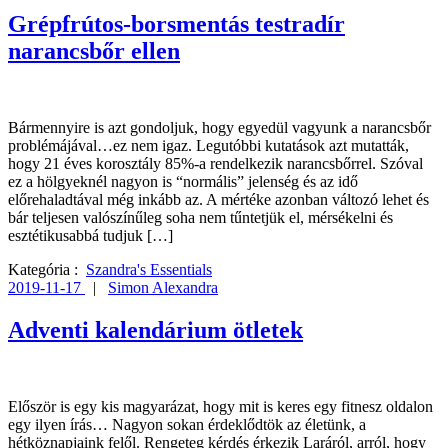
Grépfrútos-borsmentás testradír
narancsbőr ellen
Bármennyire is azt gondoljuk, hogy egyedül vagyunk a narancsbőr
problémájával…ez nem igaz. Legutóbbi kutatások azt mutatták,
hogy 21 éves korosztály 85%-a rendelkezik narancsbőrrel. Szóval
ez a hölgyeknél nagyon is “normális” jelenség és az idő
előrehaladtával még inkább az. A mértéke azonban változó lehet és
bár teljesen valószínűleg soha nem tűntetjük el, mérsékelni és
esztétikusabbá tudjuk […]
Kategória :
Szandra's Essentials
2019-11-17
|
Simon Alexandra
Adventi kalendárium ötletek
Először is egy kis magyarázat, hogy mit is keres egy fitnesz oldalon
egy ilyen írás… Nagyon sokan érdeklődtök az életünk, a
hétköznapjaink felől. Rengeteg kérdés érkezik Laráról, arról, hogy