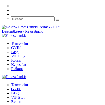
0 termék -
0
Ft
Bejelentkezés / Regisztráció
Termékeim
GYIK
Blog
VIP Blog
Rólam
Kapcsolat
Fiókom
Termékeim
GYIK
Blog
VIP Blog
Rólam