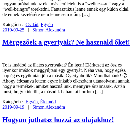
hogyan próbálunk az élet más területein is a “wellness-re” vagy a
“well-beingre” törekedni. Fantasztikus lenne ennek egy külön oldal,
de ennek kezelésére nem lenne sem időm, […]
Kategória :
Család
,
Egyéb
2019-09-25
|
Simon Alexandra
Mérgezőek a gyertyák? Ne használd őket!
Te is imádod az illatos gyertyákat? Én igen! Elérkezett az ősz és
ilyenkor imádok meggyújtani egy gyertyát. Néha van, hogy egész
nap ég és egyik után jön a másik. Gyertyaholik? Mondhatnánk! 🙂
Ahogy édesanya lettem egyre inkább elkezdtem utánaolvasni annak,
hogy a termékek, amiket használunk, mennyire ártalmasak. Aztán
most, hogy kiderült, a második babánkat hordom […]
Kategória :
Egyéb
,
Életmód
2019-09-19
|
Simon Alexandra
Hogyan juthatsz hozzá az olajakhoz!