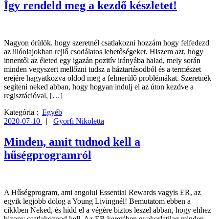
Így rendeld meg a kezdő készletet!
Nagyon örülök, hogy szeretnél csatlakozni hozzám hogy felfedezd
az illóolajokban rejlő csodálatos lehetőségeket. Hiszem azt, hogy
innentől az életed egy igazán pozitív irányába halad, mely során
minden vegyszert mellőzni tudsz a háztartásodból és a természet
erejére hagyatkozva oldod meg a felmerülő problémákat. Szeretnék
segíteni neked abban, hogy hogyan indulj el az úton kezdve a
regisztációval, […]
Kategória :
Egyéb
2020-07-10
|
Gyorfi Nikoletta
Minden, amit tudnod kell a
hűségprogramról
A Hűségprogram, ami angolul Essential Rewards vagyis ER, az
egyik legjobb dolog a Young Livingnél! Bemutatom ebben a
cikkben Neked, és hidd el a végére biztos leszel abban, hogy ehhez
bizony csatlakoznod kell. Az ER keretében gyakorlatilag minden