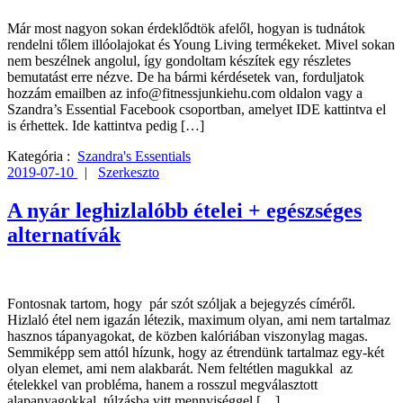
Már most nagyon sokan érdeklődtök afelől, hogyan is tudnátok
rendelni tőlem illóolajokat és Young Living termékeket. Mivel sokan
nem beszélnek angolul, így gondoltam készítek egy részletes
bemutatást erre nézve. De ha bármi kérdésetek van, forduljatok
hozzám emailben az info@fitnessjunkiehu.com oldalon vagy a
Szandra’s Essential Facebook csoportban, amelyet IDE kattintva el
is érhettek. Ide kattintva pedig […]
Kategória :
Szandra's Essentials
2019-07-10
|
Szerkeszto
A nyár leghizlalóbb ételei + egészséges
alternatívák
Fontosnak tartom, hogy pár szót szóljak a bejegyzés címéről.
Hizlaló étel nem igazán létezik, maximum olyan, ami nem tartalmaz
hasznos tápanyagokat, de közben kalóriában viszonylag magas.
Semmiképp sem attól hízunk, hogy az étrendünk tartalmaz egy-két
olyan elemet, ami nem alakbarát. Nem feltétlen magukkal az
ételekkel van probléma, hanem a rosszul megválasztott
alapanyagokkal, túlzásba vitt mennyiséggel […]