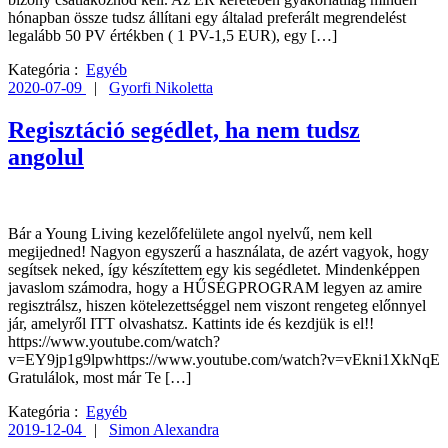
hónapban össze tudsz állítani egy általad preferált megrendelést
legalább 50 PV értékben ( 1 PV-1,5 EUR), egy […]
Kategória :
Egyéb
2020-07-09
|
Gyorfi Nikoletta
Regisztáció segédlet, ha nem tudsz
angolul
Bár a Young Living kezelőfelülete angol nyelvű, nem kell
megijedned! Nagyon egyszerű a használata, de azért vagyok, hogy
segítsek neked, így készítettem egy kis segédletet. Mindenképpen
javaslom számodra, hogy a HŰSÉGPROGRAM legyen az amire
regisztrálsz, hiszen kötelezettséggel nem viszont rengeteg előnnyel
jár, amelyről ITT olvashatsz. Kattints ide és kezdjük is el!!
https://www.youtube.com/watch?
v=EY9jp1g9lpwhttps://www.youtube.com/watch?v=vEkni1XkNqE
Gratulálok, most már Te […]
Kategória :
Egyéb
2019-12-04
|
Simon Alexandra