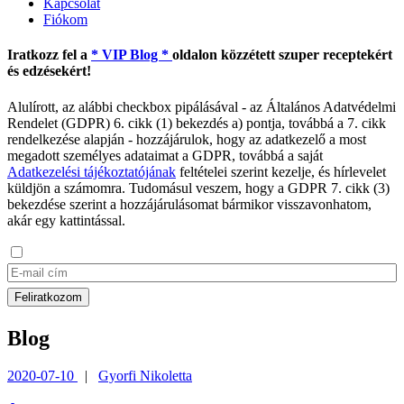
Kapcsolat
Fiókom
Iratkozz fel a
* VIP Blog *
oldalon közzétett szuper receptekért
és edzésekért!
Alulírott, az alábbi checkbox pipálásával - az Általános Adatvédelmi
Rendelet (GDPR) 6. cikk (1) bekezdés a) pontja, továbbá a 7. cikk
rendelkezése alapján - hozzájárulok, hogy az adatkezelő a most
megadott személyes adataimat a GDPR, továbbá a saját
Adatkezelési tájékoztatójának
feltételei szerint kezelje, és hírlevelet
küldjön a számomra. Tudomásul veszem, hogy a GDPR 7. cikk (3)
bekezdése szerint a hozzájárulásomat bármikor visszavonhatom,
akár egy kattintással.
Blog
2020-07-10
|
Gyorfi Nikoletta