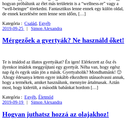
hogyan próbálunk az élet más területein is a “wellness-re” vagy a
“well-beingre” törekedni. Fantasztikus lenne ennek egy külön oldal,
de ennek kezelésére nem lenne sem időm, […]
Kategória :
Család
,
Egyéb
2019-09-25
|
Simon Alexandra
Mérgezőek a gyertyák? Ne használd őket!
Te is imádod az illatos gyertyákat? Én igen! Elérkezett az ősz és
ilyenkor imádok meggyújtani egy gyertyát. Néha van, hogy egész
nap ég és egyik után jön a másik. Gyertyaholik? Mondhatnánk! 🙂
Ahogy édesanya lettem egyre inkább elkezdtem utánaolvasni annak,
hogy a termékek, amiket használunk, mennyire ártalmasak. Aztán
most, hogy kiderült, a második babánkat hordom […]
Kategória :
Egyéb
,
Életmód
2019-09-19
|
Simon Alexandra
Hogyan juthatsz hozzá az olajakhoz!