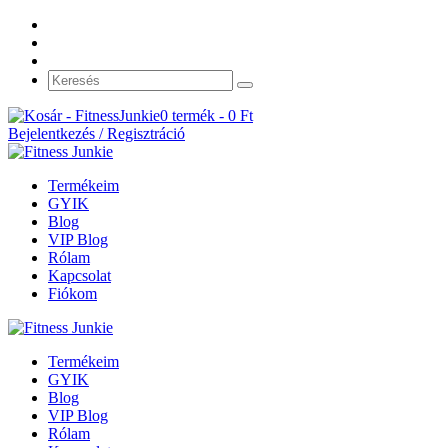
0 termék -
0
Ft
Bejelentkezés / Regisztráció
Termékeim
GYIK
Blog
VIP Blog
Rólam
Kapcsolat
Fiókom
Termékeim
GYIK
Blog
VIP Blog
Rólam