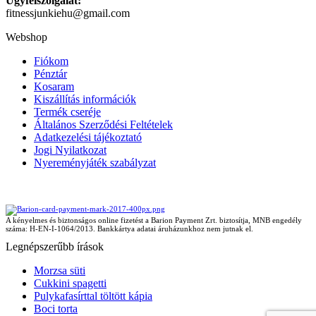
Ügyfélszolgálat:
fitnessjunkiehu@gmail.com
Webshop
Fiókom
Pénztár
Kosaram
Kiszállítás információk
Termék cseréje
Általános Szerződési Feltételek
Adatkezelési tájékoztató
Jogi Nyilatkozat
Nyereményjáték szabályzat
A kényelmes és biztonságos online fizetést a Barion Payment Zrt. biztosítja, MNB engedély
száma: H-EN-I-1064/2013. Bankkártya adatai áruházunkhoz nem jutnak el.
Legnépszerűbb írások
Morzsa süti
Cukkini spagetti
Pulykafasírttal töltött kápia
Boci torta