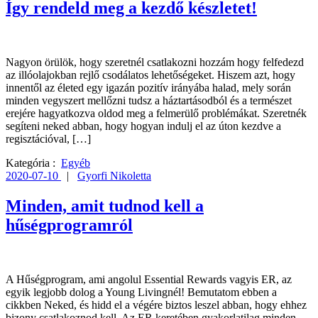
Így rendeld meg a kezdő készletet!
Nagyon örülök, hogy szeretnél csatlakozni hozzám hogy felfedezd
az illóolajokban rejlő csodálatos lehetőségeket. Hiszem azt, hogy
innentől az életed egy igazán pozitív irányába halad, mely során
minden vegyszert mellőzni tudsz a háztartásodból és a természet
erejére hagyatkozva oldod meg a felmerülő problémákat. Szeretnék
segíteni neked abban, hogy hogyan indulj el az úton kezdve a
regisztációval, […]
Kategória :
Egyéb
2020-07-10
|
Gyorfi Nikoletta
Minden, amit tudnod kell a
hűségprogramról
A Hűségprogram, ami angolul Essential Rewards vagyis ER, az
egyik legjobb dolog a Young Livingnél! Bemutatom ebben a
cikkben Neked, és hidd el a végére biztos leszel abban, hogy ehhez
bizony csatlakoznod kell. Az ER keretében gyakorlatilag minden