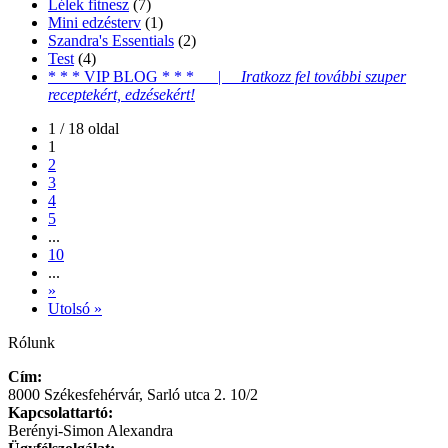
Lélek fitnesz
(7)
Mini edzésterv
(1)
Szandra's Essentials
(2)
Test
(4)
* * * VIP BLOG * * * |
Iratkozz fel további szuper
receptekért, edzésekért!
1 / 18 oldal
1
2
3
4
5
...
10
...
»
Utolsó »
Rólunk
Cím:
8000 Székesfehérvár, Sarló utca 2. 10/2
Kapcsolattartó:
Berényi-Simon Alexandra