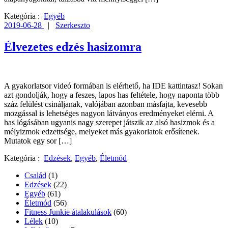
Kategória :
Egyéb
2019-06-28
|
Szerkeszto
Élvezetes edzés hasizomra
A gyakorlatsor videó formában is elérhető, ha IDE kattintasz! Sokan
azt gondolják, hogy a feszes, lapos has feltétele, hogy naponta több
száz felülést csináljanak, valójában azonban másfajta, kevesebb
mozgással is lehetséges nagyon látványos eredményeket elérni. A
has lógásában ugyanis nagy szerepet játszik az alsó hasizmok és a
mélyizmok edzettsége, melyeket más gyakorlatok erősítenek.
Mutatok egy sor […]
Kategória :
Edzések
,
Egyéb
,
Életmód
Család
(1)
Edzések
(22)
Egyéb
(61)
Életmód
(56)
Fitness Junkie átalakulások
(60)
Lélek
(10)