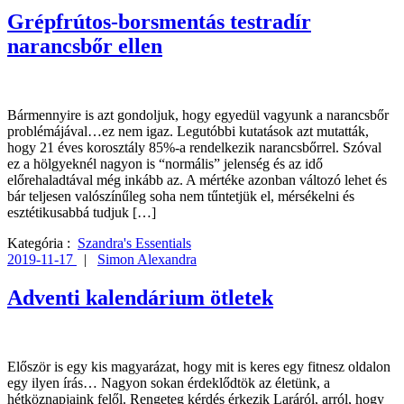
Grépfrútos-borsmentás testradír
narancsbőr ellen
Bármennyire is azt gondoljuk, hogy egyedül vagyunk a narancsbőr
problémájával…ez nem igaz. Legutóbbi kutatások azt mutatták,
hogy 21 éves korosztály 85%-a rendelkezik narancsbőrrel. Szóval
ez a hölgyeknél nagyon is “normális” jelenség és az idő
előrehaladtával még inkább az. A mértéke azonban változó lehet és
bár teljesen valószínűleg soha nem tűntetjük el, mérsékelni és
esztétikusabbá tudjuk […]
Kategória :
Szandra's Essentials
2019-11-17
|
Simon Alexandra
Adventi kalendárium ötletek
Először is egy kis magyarázat, hogy mit is keres egy fitnesz oldalon
egy ilyen írás… Nagyon sokan érdeklődtök az életünk, a
hétköznapjaink felől. Rengeteg kérdés érkezik Laráról, arról, hogy