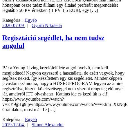
hónapban össze tudsz állítani egy általad preferált megrendelést
legalább 50 PV értékben ( 1 PV-1,5 EUR), egy […]
Kategória :
Egyéb
2020-07-09
|
Gyorfi Nikoletta
Regisztáció segédlet, ha nem tudsz
angolul
Bár a Young Living kezelőfelülete angol nyelvű, nem kell
megijedned! Nagyon egyszerű a használata, de azért vagyok, hogy
segítsek neked, így készítettem egy kis segédletet. Mindenképpen
javaslom számodra, hogy a HŰSÉGPROGRAM legyen az amire
regisztrálsz, hiszen kötelezettséggel nem viszont rengeteg előnnyel
jár, amelyről ITT olvashatsz. Kattints ide és kezdjük is el!!
https://www.youtube.com/watch?
v=EY9jp1g9lpwhttps://www.youtube.com/watch?v=vEkni1XkNqE
Gratulálok, most már Te […]
Kategória :
Egyéb
2019-12-04
|
Simon Alexandra