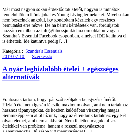
Már most nagyon sokan érdeklődtök afelől, hogyan is tudnátok
rendelni tőlem illóolajokat és Young Living termékeket. Mivel sokan
nem beszélnek angolul, így gondoltam készítek egy részletes
bemutatást erre nézve. De ha bármi kérdésetek van, forduljatok
hozzám emailben az info@fitnessjunkiehu.com oldalon vagy a
Szandra’s Essential Facebook csoportban, amelyet IDE kattintva el
is érhettek. Ide kattintva pedig […]
Kategória :
Szandra's Essentials
2019-07-10
|
Szerkeszto
A nyár leghizlalóbb ételei + egészséges
alternatívák
Fontosnak tartom, hogy pár szót szóljak a bejegyzés címéről.
Hizlaló étel nem igazán létezik, maximum olyan, ami nem tartalmaz
hasznos tápanyagokat, de közben kalóriában viszonylag magas.
Semmiképp sem attól hízunk, hogy az étrendünk tartalmaz egy-két
olyan elemet, ami nem alakbarát. Nem feltétlen magukkal az
ételekkel van probléma, hanem a rosszul megválasztott
alapanyagokkal, túlzásba vitt mennyiséggel […]