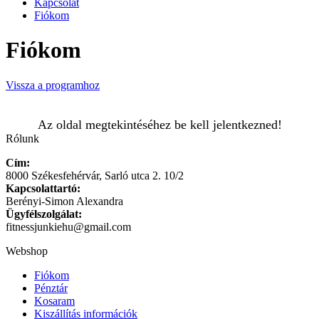
Kapcsolat
Fiókom
Fiókom
Vissza a programhoz
Az oldal megtekintéséhez be kell jelentkezned!
Rólunk
Cím:
8000 Székesfehérvár, Sarló utca 2. 10/2
Kapcsolattartó:
Berényi-Simon Alexandra
Ügyfélszolgálat:
fitnessjunkiehu@gmail.com
Webshop
Fiókom
Pénztár
Kosaram
Kiszállítás információk