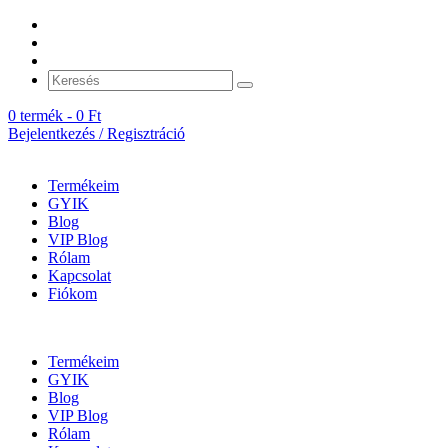
0 termék -
0
Ft
Bejelentkezés / Regisztráció
Termékeim
GYIK
Blog
VIP Blog
Rólam
Kapcsolat
Fiókom
Termékeim
GYIK
Blog
VIP Blog
Rólam