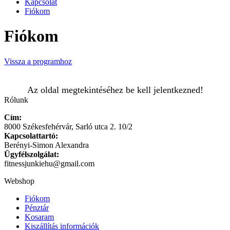
Kapcsolat
Fiókom
Fiókom
Vissza a programhoz
Az oldal megtekintéséhez be kell jelentkezned!
Rólunk
Cím:
8000 Székesfehérvár, Sarló utca 2. 10/2
Kapcsolattartó:
Berényi-Simon Alexandra
Ügyfélszolgálat:
fitnessjunkiehu@gmail.com
Webshop
Fiókom
Pénztár
Kosaram
Kiszállítás információk