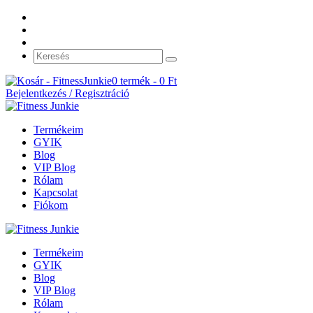
0 termék -
0
Ft
Bejelentkezés / Regisztráció
Termékeim
GYIK
Blog
VIP Blog
Rólam
Kapcsolat
Fiókom
Termékeim
GYIK
Blog
VIP Blog
Rólam