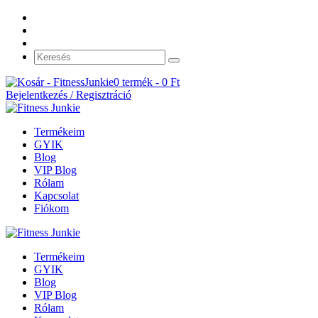
0 termék -
0
Ft
Bejelentkezés / Regisztráció
Termékeim
GYIK
Blog
VIP Blog
Rólam
Kapcsolat
Fiókom
Termékeim
GYIK
Blog
VIP Blog
Rólam