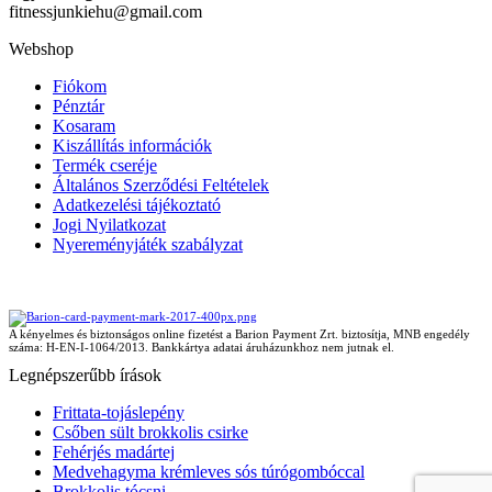
fitnessjunkiehu@gmail.com
Webshop
Fiókom
Pénztár
Kosaram
Kiszállítás információk
Termék cseréje
Általános Szerződési Feltételek
Adatkezelési tájékoztató
Jogi Nyilatkozat
Nyereményjáték szabályzat
A kényelmes és biztonságos online fizetést a Barion Payment Zrt. biztosítja, MNB engedély
száma: H-EN-I-1064/2013. Bankkártya adatai áruházunkhoz nem jutnak el.
Legnépszerűbb írások
Frittata-tojáslepény
Csőben sült brokkolis csirke
Fehérjés madártej
Medvehagyma krémleves sós túrógombóccal
Brokkolis tócsni