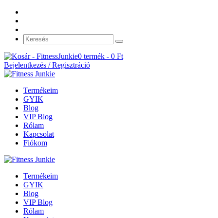
0 termék -
0
Ft
Bejelentkezés / Regisztráció
Termékeim
GYIK
Blog
VIP Blog
Rólam
Kapcsolat
Fiókom
Termékeim
GYIK
Blog
VIP Blog
Rólam