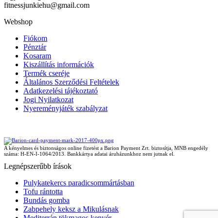
fitnessjunkiehu@gmail.com
Webshop
Fiókom
Pénztár
Kosaram
Kiszállítás információk
Termék cseréje
Általános Szerződési Feltételek
Adatkezelési tájékoztató
Jogi Nyilatkozat
Nyereményjáték szabályzat
A kényelmes és biztonságos online fizetést a Barion Payment Zrt. biztosítja, MNB engedély
száma: H-EN-I-1064/2013. Bankkártya adatai áruházunkhoz nem jutnak el.
Legnépszerűbb írások
Pulykatekercs paradicsommártásban
Tofu rántotta
Bundás gomba
Zabpehely keksz a Mikulásnak
Mediterrán tökmagos kenyér