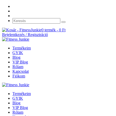
0 termék -
0
Ft
Bejelentkezés / Regisztráció
Termékeim
GYIK
Blog
VIP Blog
Rólam
Kapcsolat
Fiókom
Termékeim
GYIK
Blog
VIP Blog
Rólam