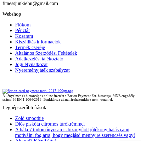
fitnessjunkiehu@gmail.com
Webshop
Fiókom
Pénztár
Kosaram
Kiszállítás információk
Termék cseréje
Általános Szerződési Feltételek
Adatkezelési tájékoztató
Jogi Nyilatkozat
Nyereményjáték szabályzat
A kényelmes és biztonságos online fizetést a Barion Payment Zrt. biztosítja, MNB engedély
száma: H-EN-I-1064/2013. Bankkártya adatai áruházunkhoz nem jutnak el.
Legnépszerűbb írások
Zöld smoothie
Diós piskóta citromos túrókrémmel
A hála 7 tudományosan is bizonyított jótékony hatása,ami
motiválni fog arra, hogy meglásd mennyire szerencsés vagy!
Akarod? Küzdj érte!