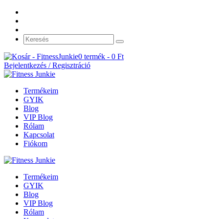
0 termék -
0
Ft
Bejelentkezés / Regisztráció
Termékeim
GYIK
Blog
VIP Blog
Rólam
Kapcsolat
Fiókom
Termékeim
GYIK
Blog
VIP Blog
Rólam