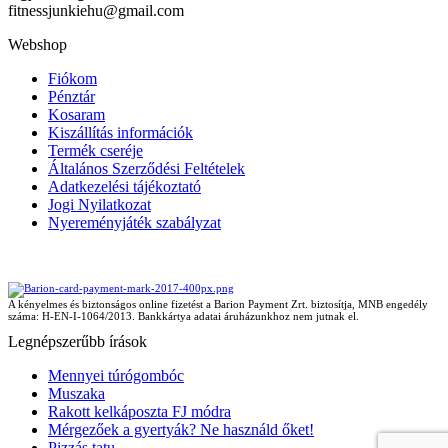
fitnessjunkiehu@gmail.com
Webshop
Fiókom
Pénztár
Kosaram
Kiszállítás információk
Termék cseréje
Általános Szerződési Feltételek
Adatkezelési tájékoztató
Jogi Nyilatkozat
Nyereményjáték szabályzat
A kényelmes és biztonságos online fizetést a Barion Payment Zrt. biztosítja, MNB engedély
száma: H-EN-I-1064/2013. Bankkártya adatai áruházunkhoz nem jutnak el.
Legnépszerűbb írások
Mennyei túrógombóc
Muszaka
Rakott kelkáposzta FJ módra
Mérgezőek a gyertyák? Ne használd őket!
Pizzás tatu