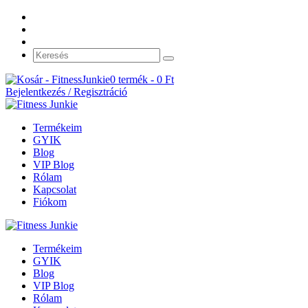
0 termék -
0
Ft
Bejelentkezés / Regisztráció
Termékeim
GYIK
Blog
VIP Blog
Rólam
Kapcsolat
Fiókom
Termékeim
GYIK
Blog
VIP Blog
Rólam