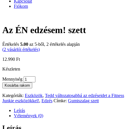
Kapcsolat
Fiókom
Az ÉN edzésem! szett
Értékelés
5.00
az 5-ből,
2
értékelés alapján
(
2
vásárlói értékelés)
12.990
Ft
Készleten
Mennyiség
Kosárba rakom
Kategóriák:
Eszközök
,
Tedd változatosabbá az edzéseidet a Fitness
Junkie eszközökkel!
,
Edzés
Címke:
Gumiszalag szett
Leírás
Vélemények (0)
Leírás