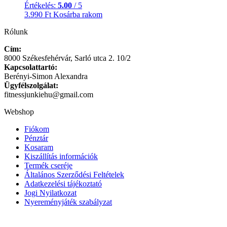
Értékelés:
5.00
/ 5
3.990
Ft
Kosárba rakom
Rólunk
Cím:
8000 Székesfehérvár, Sarló utca 2. 10/2
Kapcsolattartó:
Berényi-Simon Alexandra
Ügyfélszolgálat:
fitnessjunkiehu@gmail.com
Webshop
Fiókom
Pénztár
Kosaram
Kiszállítás információk
Termék cseréje
Általános Szerződési Feltételek
Adatkezelési tájékoztató
Jogi Nyilatkozat
Nyereményjáték szabályzat