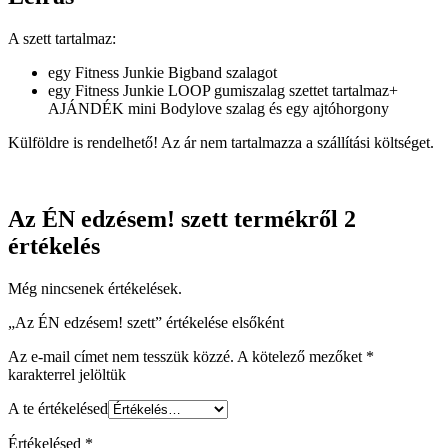
A szett tartalmaz:
egy Fitness Junkie Bigband szalagot
egy Fitness Junkie LOOP gumiszalag szettet tartalmaz+
AJÁNDÉK mini Bodylove szalag és egy ajtóhorgony
Külföldre is rendelhető! Az ár nem tartalmazza a szállítási költséget.
Az ÉN edzésem! szett
termékről 2
értékelés
Még nincsenek értékelések.
„Az ÉN edzésem! szett” értékelése elsőként
Az e-mail címet nem tesszük közzé.
A kötelező mezőket
*
karakterrel jelöltük
A te értékelésed
Értékelésed
*