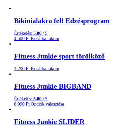
Bikinialakra fel! Edzésprogram
Értékelés:
5.00
/ 5
4.500
Ft
Kosárba rakom
Fitness Junkie sport törölköző
3.290
Ft
Kosárba rakom
Fitness Junkie BIGBAND
Értékelés:
5.00
/ 5
8.990
Ft
Opciók választása
Fitness Junkie SLIDER