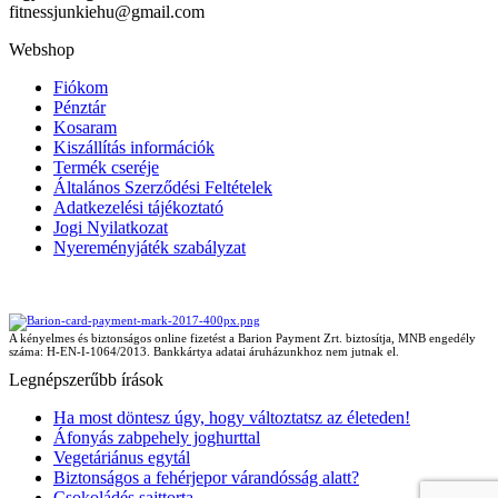
fitnessjunkiehu@gmail.com
Webshop
Fiókom
Pénztár
Kosaram
Kiszállítás információk
Termék cseréje
Általános Szerződési Feltételek
Adatkezelési tájékoztató
Jogi Nyilatkozat
Nyereményjáték szabályzat
A kényelmes és biztonságos online fizetést a Barion Payment Zrt. biztosítja, MNB engedély
száma: H-EN-I-1064/2013. Bankkártya adatai áruházunkhoz nem jutnak el.
Legnépszerűbb írások
Ha most döntesz úgy, hogy változtatsz az életeden!
Áfonyás zabpehely joghurttal
Vegetáriánus egytál
Biztonságos a fehérjepor várandósság alatt?
Csokoládés sajttorta