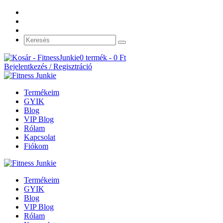
0 termék -
0
Ft
Bejelentkezés / Regisztráció
Termékeim
GYIK
Blog
VIP Blog
Rólam
Kapcsolat
Fiókom
Termékeim
GYIK
Blog
VIP Blog
Rólam