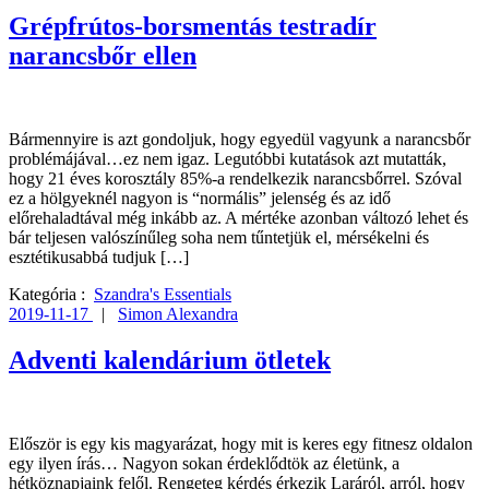
Grépfrútos-borsmentás testradír
narancsbőr ellen
Bármennyire is azt gondoljuk, hogy egyedül vagyunk a narancsbőr
problémájával…ez nem igaz. Legutóbbi kutatások azt mutatták,
hogy 21 éves korosztály 85%-a rendelkezik narancsbőrrel. Szóval
ez a hölgyeknél nagyon is “normális” jelenség és az idő
előrehaladtával még inkább az. A mértéke azonban változó lehet és
bár teljesen valószínűleg soha nem tűntetjük el, mérsékelni és
esztétikusabbá tudjuk […]
Kategória :
Szandra's Essentials
2019-11-17
|
Simon Alexandra
Adventi kalendárium ötletek
Először is egy kis magyarázat, hogy mit is keres egy fitnesz oldalon
egy ilyen írás… Nagyon sokan érdeklődtök az életünk, a
hétköznapjaink felől. Rengeteg kérdés érkezik Laráról, arról, hogy