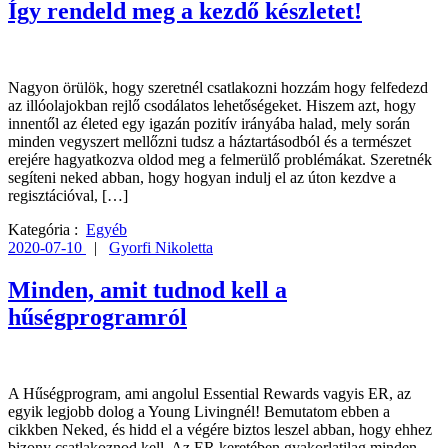
Így rendeld meg a kezdő készletet!
Nagyon örülök, hogy szeretnél csatlakozni hozzám hogy felfedezd
az illóolajokban rejlő csodálatos lehetőségeket. Hiszem azt, hogy
innentől az életed egy igazán pozitív irányába halad, mely során
minden vegyszert mellőzni tudsz a háztartásodból és a természet
erejére hagyatkozva oldod meg a felmerülő problémákat. Szeretnék
segíteni neked abban, hogy hogyan indulj el az úton kezdve a
regisztációval, […]
Kategória :
Egyéb
2020-07-10
|
Gyorfi Nikoletta
Minden, amit tudnod kell a
hűségprogramról
A Hűségprogram, ami angolul Essential Rewards vagyis ER, az
egyik legjobb dolog a Young Livingnél! Bemutatom ebben a
cikkben Neked, és hidd el a végére biztos leszel abban, hogy ehhez
bizony csatlakoznod kell. Az ER keretében gyakorlatilag minden