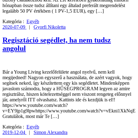
hónapban össze tudsz állítani egy általad preferált megrendelést
legalább 50 PV értékben ( 1 PV-1,5 EUR), egy […]
Kategória :
Egyéb
2020-07-09
|
Gyorfi Nikoletta
Regisztáció segédlet, ha nem tudsz
angolul
Bár a Young Living kezelőfelülete angol nyelvű, nem kell
megijedned! Nagyon egyszerű a használata, de azért vagyok, hogy
segítsek neked, így készítettem egy kis segédletet. Mindenképpen
javaslom számodra, hogy a HŰSÉGPROGRAM legyen az amire
regisztrálsz, hiszen kötelezettséggel nem viszont rengeteg előnnyel
jár, amelyről ITT olvashatsz. Kattints ide és kezdjük is el!!
https://www.youtube.com/watch?
v=EY9jp1g9lpwhttps://www.youtube.com/watch?v=vEkni1XkNqE
Gratulálok, most már Te […]
Kategória :
Egyéb
2019-12-04
|
Simon Alexandra