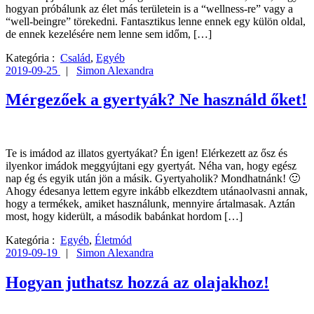
hogyan próbálunk az élet más területein is a “wellness-re” vagy a
“well-beingre” törekedni. Fantasztikus lenne ennek egy külön oldal,
de ennek kezelésére nem lenne sem időm, […]
Kategória :
Család
,
Egyéb
2019-09-25
|
Simon Alexandra
Mérgezőek a gyertyák? Ne használd őket!
Te is imádod az illatos gyertyákat? Én igen! Elérkezett az ősz és
ilyenkor imádok meggyújtani egy gyertyát. Néha van, hogy egész
nap ég és egyik után jön a másik. Gyertyaholik? Mondhatnánk! 🙂
Ahogy édesanya lettem egyre inkább elkezdtem utánaolvasni annak,
hogy a termékek, amiket használunk, mennyire ártalmasak. Aztán
most, hogy kiderült, a második babánkat hordom […]
Kategória :
Egyéb
,
Életmód
2019-09-19
|
Simon Alexandra
Hogyan juthatsz hozzá az olajakhoz!