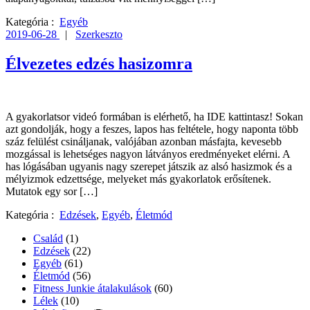
Kategória :
Egyéb
2019-06-28
|
Szerkeszto
Élvezetes edzés hasizomra
A gyakorlatsor videó formában is elérhető, ha IDE kattintasz! Sokan
azt gondolják, hogy a feszes, lapos has feltétele, hogy naponta több
száz felülést csináljanak, valójában azonban másfajta, kevesebb
mozgással is lehetséges nagyon látványos eredményeket elérni. A
has lógásában ugyanis nagy szerepet játszik az alsó hasizmok és a
mélyizmok edzettsége, melyeket más gyakorlatok erősítenek.
Mutatok egy sor […]
Kategória :
Edzések
,
Egyéb
,
Életmód
Család
(1)
Edzések
(22)
Egyéb
(61)
Életmód
(56)
Fitness Junkie átalakulások
(60)
Lélek
(10)