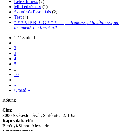
Lélek fitnesz
(7)
Mini edzésterv
(1)
Szandra's Essentials
(2)
Test
(4)
* * * VIP BLOG * * * |
Iratkozz fel további szuper
receptekért, edzésekért!
1 / 18 oldal
1
2
3
4
5
...
10
...
»
Utolsó »
Rólunk
Cím:
8000 Székesfehérvár, Sarló utca 2. 10/2
Kapcsolattartó:
Berényi-Simon Alexandra