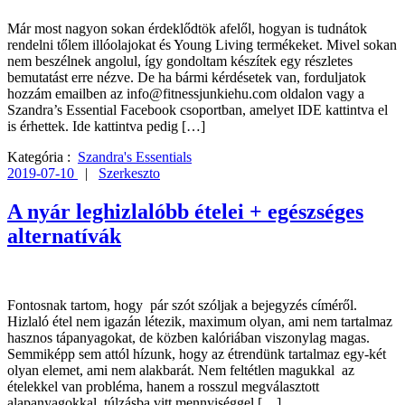
Már most nagyon sokan érdeklődtök afelől, hogyan is tudnátok
rendelni tőlem illóolajokat és Young Living termékeket. Mivel sokan
nem beszélnek angolul, így gondoltam készítek egy részletes
bemutatást erre nézve. De ha bármi kérdésetek van, forduljatok
hozzám emailben az info@fitnessjunkiehu.com oldalon vagy a
Szandra’s Essential Facebook csoportban, amelyet IDE kattintva el
is érhettek. Ide kattintva pedig […]
Kategória :
Szandra's Essentials
2019-07-10
|
Szerkeszto
A nyár leghizlalóbb ételei + egészséges
alternatívák
Fontosnak tartom, hogy pár szót szóljak a bejegyzés címéről.
Hizlaló étel nem igazán létezik, maximum olyan, ami nem tartalmaz
hasznos tápanyagokat, de közben kalóriában viszonylag magas.
Semmiképp sem attól hízunk, hogy az étrendünk tartalmaz egy-két
olyan elemet, ami nem alakbarát. Nem feltétlen magukkal az
ételekkel van probléma, hanem a rosszul megválasztott
alapanyagokkal, túlzásba vitt mennyiséggel […]