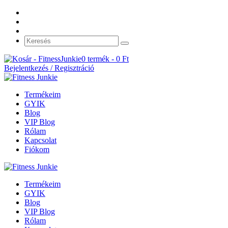
0 termék -
0
Ft
Bejelentkezés / Regisztráció
Termékeim
GYIK
Blog
VIP Blog
Rólam
Kapcsolat
Fiókom
Termékeim
GYIK
Blog
VIP Blog
Rólam