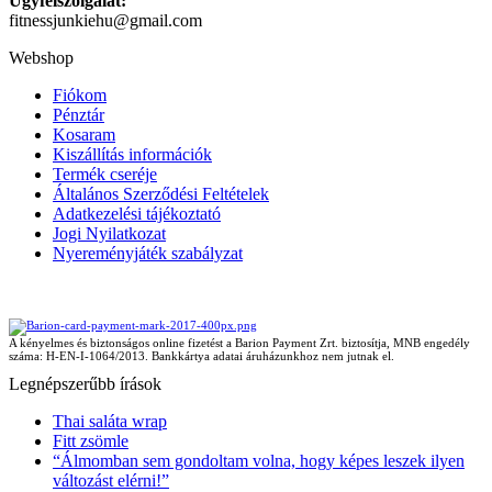
Ügyfélszolgálat:
fitnessjunkiehu@gmail.com
Webshop
Fiókom
Pénztár
Kosaram
Kiszállítás információk
Termék cseréje
Általános Szerződési Feltételek
Adatkezelési tájékoztató
Jogi Nyilatkozat
Nyereményjáték szabályzat
A kényelmes és biztonságos online fizetést a Barion Payment Zrt. biztosítja, MNB engedély
száma: H-EN-I-1064/2013. Bankkártya adatai áruházunkhoz nem jutnak el.
Legnépszerűbb írások
Thai saláta wrap
Fitt zsömle
“Álmomban sem gondoltam volna, hogy képes leszek ilyen
változást elérni!”