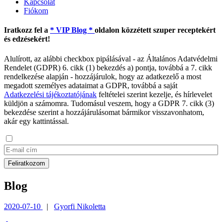
Kapcsolat
Fiókom
Iratkozz fel a
* VIP Blog *
oldalon közzétett szuper receptekért
és edzésekért!
Alulírott, az alábbi checkbox pipálásával - az Általános Adatvédelmi
Rendelet (GDPR) 6. cikk (1) bekezdés a) pontja, továbbá a 7. cikk
rendelkezése alapján - hozzájárulok, hogy az adatkezelő a most
megadott személyes adataimat a GDPR, továbbá a saját
Adatkezelési tájékoztatójának
feltételei szerint kezelje, és hírlevelet
küldjön a számomra. Tudomásul veszem, hogy a GDPR 7. cikk (3)
bekezdése szerint a hozzájárulásomat bármikor visszavonhatom,
akár egy kattintással.
Blog
2020-07-10
|
Gyorfi Nikoletta