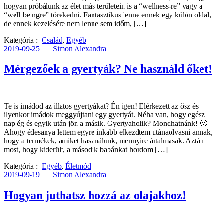
hogyan próbálunk az élet más területein is a “wellness-re” vagy a
“well-beingre” törekedni. Fantasztikus lenne ennek egy külön oldal,
de ennek kezelésére nem lenne sem időm, […]
Kategória :
Család
,
Egyéb
2019-09-25
|
Simon Alexandra
Mérgezőek a gyertyák? Ne használd őket!
Te is imádod az illatos gyertyákat? Én igen! Elérkezett az ősz és
ilyenkor imádok meggyújtani egy gyertyát. Néha van, hogy egész
nap ég és egyik után jön a másik. Gyertyaholik? Mondhatnánk! 🙂
Ahogy édesanya lettem egyre inkább elkezdtem utánaolvasni annak,
hogy a termékek, amiket használunk, mennyire ártalmasak. Aztán
most, hogy kiderült, a második babánkat hordom […]
Kategória :
Egyéb
,
Életmód
2019-09-19
|
Simon Alexandra
Hogyan juthatsz hozzá az olajakhoz!