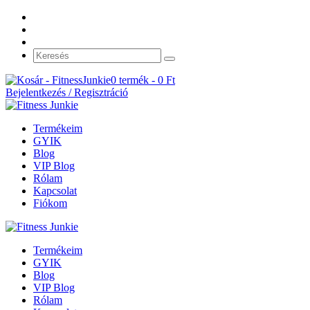
0 termék -
0
Ft
Bejelentkezés / Regisztráció
Termékeim
GYIK
Blog
VIP Blog
Rólam
Kapcsolat
Fiókom
Termékeim
GYIK
Blog
VIP Blog
Rólam