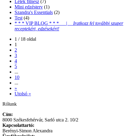
Lélek fitnesz
(7)
Mini edzésterv
(1)
Szandra's Essentials
(2)
Test
(4)
* * * VIP BLOG * * * |
Iratkozz fel további szuper
receptekért, edzésekért!
1 / 18 oldal
1
2
3
4
5
...
10
...
»
Utolsó »
Rólunk
Cím:
8000 Székesfehérvár, Sarló utca 2. 10/2
Kapcsolattartó:
Berényi-Simon Alexandra