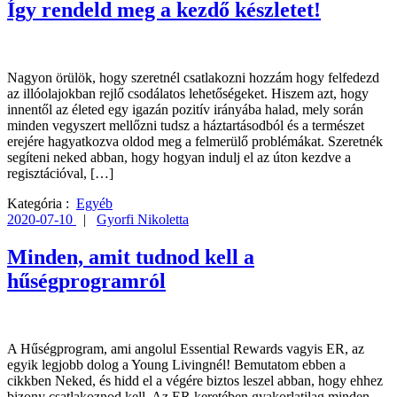
Így rendeld meg a kezdő készletet!
Nagyon örülök, hogy szeretnél csatlakozni hozzám hogy felfedezd
az illóolajokban rejlő csodálatos lehetőségeket. Hiszem azt, hogy
innentől az életed egy igazán pozitív irányába halad, mely során
minden vegyszert mellőzni tudsz a háztartásodból és a természet
erejére hagyatkozva oldod meg a felmerülő problémákat. Szeretnék
segíteni neked abban, hogy hogyan indulj el az úton kezdve a
regisztációval, […]
Kategória :
Egyéb
2020-07-10
|
Gyorfi Nikoletta
Minden, amit tudnod kell a
hűségprogramról
A Hűségprogram, ami angolul Essential Rewards vagyis ER, az
egyik legjobb dolog a Young Livingnél! Bemutatom ebben a
cikkben Neked, és hidd el a végére biztos leszel abban, hogy ehhez
bizony csatlakoznod kell. Az ER keretében gyakorlatilag minden