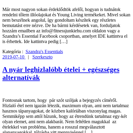
Már most nagyon sokan érdeklődtök afelől, hogyan is tudnátok
rendelni tőlem illóolajokat és Young Living termékeket. Mivel sokan
nem beszélnek angolul, így gondoltam készítek egy részletes
bemutatást erre nézve. De ha bármi kérdésetek van, forduljatok
hozzám emailben az info@fitnessjunkiehu.com oldalon vagy a
Szandra’s Essential Facebook csoportban, amelyet IDE kattintva el
is érhettek. Ide kattintva pedig […]
Kategória :
Szandra's Essentials
2019-07-10
|
Szerkeszto
A nyár leghizlalóbb ételei + egészséges
alternatívák
Fontosnak tartom, hogy pár szót szóljak a bejegyzés címéről.
Hizlaló étel nem igazán létezik, maximum olyan, ami nem tartalmaz
hasznos tápanyagokat, de közben kalóriában viszonylag magas.
Semmiképp sem attól hízunk, hogy az étrendünk tartalmaz egy-két
olyan elemet, ami nem alakbarát. Nem feltétlen magukkal az
ételekkel van probléma, hanem a rosszul megválasztott
alapanyagokkal, túlzásba vitt mennyiséggel […]