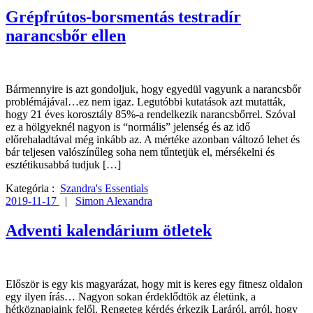
Grépfrútos-borsmentás testradír
narancsbőr ellen
Bármennyire is azt gondoljuk, hogy egyedül vagyunk a narancsbőr
problémájával…ez nem igaz. Legutóbbi kutatások azt mutatták,
hogy 21 éves korosztály 85%-a rendelkezik narancsbőrrel. Szóval
ez a hölgyeknél nagyon is “normális” jelenség és az idő
előrehaladtával még inkább az. A mértéke azonban változó lehet és
bár teljesen valószínűleg soha nem tűntetjük el, mérsékelni és
esztétikusabbá tudjuk […]
Kategória :
Szandra's Essentials
2019-11-17
|
Simon Alexandra
Adventi kalendárium ötletek
Először is egy kis magyarázat, hogy mit is keres egy fitnesz oldalon
egy ilyen írás… Nagyon sokan érdeklődtök az életünk, a
hétköznapjaink felől. Rengeteg kérdés érkezik Laráról, arról, hogy