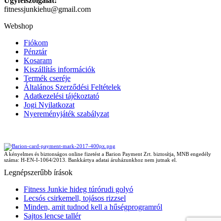
Ügyfélszolgálat:
fitnessjunkiehu@gmail.com
Webshop
Fiókom
Pénztár
Kosaram
Kiszállítás információk
Termék cseréje
Általános Szerződési Feltételek
Adatkezelési tájékoztató
Jogi Nyilatkozat
Nyereményjáték szabályzat
A kényelmes és biztonságos online fizetést a Barion Payment Zrt. biztosítja, MNB engedély
száma: H-EN-I-1064/2013. Bankkártya adatai áruházunkhoz nem jutnak el.
Legnépszerűbb írások
Fitness Junkie hideg túrórudi golyó
Lecsós csirkemell, tojásos rizzsel
Minden, amit tudnod kell a hűségprogramról
Sajtos lencse tallér