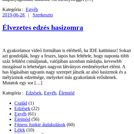
Kategória :
Egyéb
2019-06-28
|
Szerkeszto
Élvezetes edzés hasizomra
A gyakorlatsor videó formában is elérhető, ha IDE kattintasz! Sokan
azt gondolják, hogy a feszes, lapos has feltétele, hogy naponta több
száz felülést csináljanak, valójában azonban másfajta, kevesebb
mozgással is lehetséges nagyon látványos eredményeket elérni. A
has lógásában ugyanis nagy szerepet játszik az alsó hasizmok és a
mélyizmok edzettsége, melyeket más gyakorlatok erősítenek.
Mutatok egy sor […]
Kategória :
Edzések
,
Egyéb
,
Életmód
Család
(1)
Edzések
(22)
Egyéb
(61)
Életmód
(56)
Fitness Junkie átalakulások
(60)
Lélek
(10)