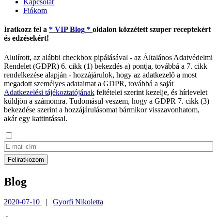
Kapcsolat
Fiókom
Iratkozz fel a
* VIP Blog *
oldalon közzétett szuper receptekért
és edzésekért!
Alulírott, az alábbi checkbox pipálásával - az Általános Adatvédelmi
Rendelet (GDPR) 6. cikk (1) bekezdés a) pontja, továbbá a 7. cikk
rendelkezése alapján - hozzájárulok, hogy az adatkezelő a most
megadott személyes adataimat a GDPR, továbbá a saját
Adatkezelési tájékoztatójának
feltételei szerint kezelje, és hírlevelet
küldjön a számomra. Tudomásul veszem, hogy a GDPR 7. cikk (3)
bekezdése szerint a hozzájárulásomat bármikor visszavonhatom,
akár egy kattintással.
Blog
2020-07-10
|
Gyorfi Nikoletta