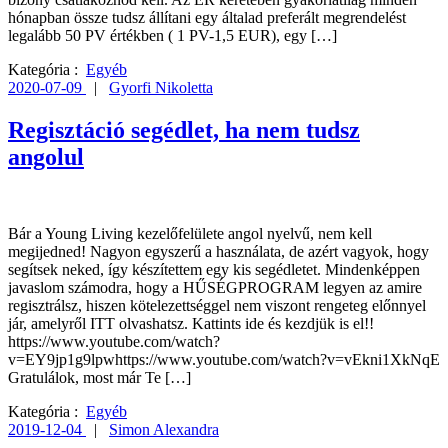
hónapban össze tudsz állítani egy általad preferált megrendelést
legalább 50 PV értékben ( 1 PV-1,5 EUR), egy […]
Kategória :
Egyéb
2020-07-09
|
Gyorfi Nikoletta
Regisztáció segédlet, ha nem tudsz
angolul
Bár a Young Living kezelőfelülete angol nyelvű, nem kell
megijedned! Nagyon egyszerű a használata, de azért vagyok, hogy
segítsek neked, így készítettem egy kis segédletet. Mindenképpen
javaslom számodra, hogy a HŰSÉGPROGRAM legyen az amire
regisztrálsz, hiszen kötelezettséggel nem viszont rengeteg előnnyel
jár, amelyről ITT olvashatsz. Kattints ide és kezdjük is el!!
https://www.youtube.com/watch?
v=EY9jp1g9lpwhttps://www.youtube.com/watch?v=vEkni1XkNqE
Gratulálok, most már Te […]
Kategória :
Egyéb
2019-12-04
|
Simon Alexandra