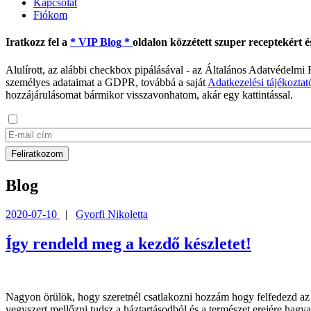
Kapcsolat
Fiókom
Iratkozz fel a
* VIP Blog *
oldalon közzétett szuper receptekért é
Alulírott, az alábbi checkbox pipálásával - az Általános Adatvédelmi
személyes adataimat a GDPR, továbbá a saját
Adatkezelési tájékoztat
hozzájárulásomat bármikor visszavonhatom, akár egy kattintással.
Blog
2020-07-10
|
Gyorfi Nikoletta
Így rendeld meg a kezdő készletet!
Nagyon örülök, hogy szeretnél csatlakozni hozzám hogy felfedezd az i
vegyszert mellőzni tudsz a háztartásodból és a természet erejére hag