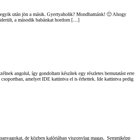
és egyik után jön a másik. Gyertyaholik? Mondhatnánk! 🙂 Ahogy
kiderült, a második babánkat hordom […]
élnek angolul, így gondoltam készítek egy részletes bemutatást erre
oportban, amelyet IDE kattintva el is érhettek. Ide kattintva pedig
 tápanyagokat, de közben kalóriában viszonylag magas. Semmiképp