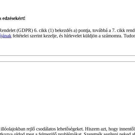
s edzésekért!
 Rendelet (GDPR) 6. cikk (1) bekezdés a) pontja, továbbá a 7. cikk ren
ójának
feltételei szerint kezelje, és hírlevelet küldjön a számomra. Tu
llóolajokban rejlő csodálatos lehetőségeket. Hiszem azt, hogy innentől
yatkozva oldod meg a felmerülő problémákat. Szeretnék segíteni neked a