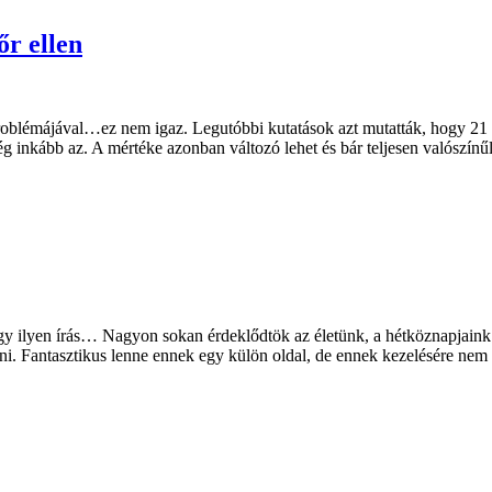
r ellen
oblémájával…ez nem igaz. Legutóbbi kutatások azt mutatták, hogy 21 é
g inkább az. A mértéke azonban változó lehet és bár teljesen valószínű
 egy ilyen írás… Nagyon sokan érdeklődtök az életünk, a hétköznapjaink
kedni. Fantasztikus lenne ennek egy külön oldal, de ennek kezelésére ne