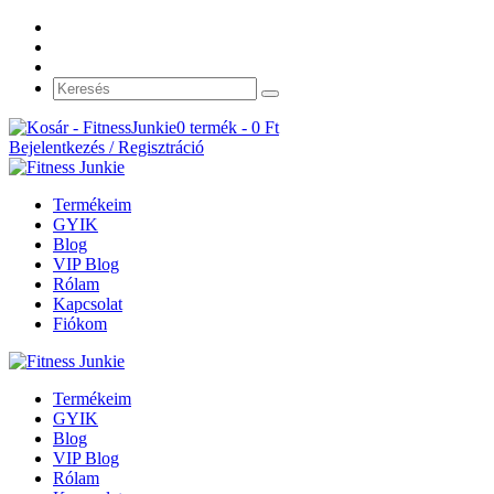
0 termék -
0
Ft
Bejelentkezés / Regisztráció
Termékeim
GYIK
Blog
VIP Blog
Rólam
Kapcsolat
Fiókom
Termékeim
GYIK
Blog
VIP Blog
Rólam