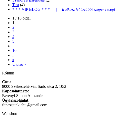
Szandra's Essentials
(2)
Test
(4)
* * * VIP BLOG * * * |
Iratkozz fel további szuper recept
1 / 18 oldal
1
2
3
4
5
...
10
...
»
Utolsó »
Rólunk
Cím:
8000 Székesfehérvár, Sarló utca 2. 10/2
Kapcsolattartó:
Berényi-Simon Alexandra
Ügyfélszolgálat:
fitnessjunkiehu@gmail.com
Webshop