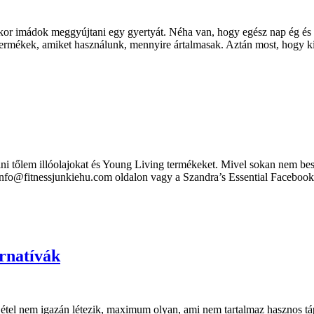
lyenkor imádok meggyújtani egy gyertyát. Néha van, hogy egész nap ég 
termékek, amiket használunk, mennyire ártalmasak. Aztán most, hogy 
i tőlem illóolajokat és Young Living termékeket. Mivel sokan nem besz
fo@fitnessjunkiehu.com oldalon vagy a Szandra’s Essential Facebook cs
ernatívák
ló étel nem igazán létezik, maximum olyan, ami nem tartalmaz hasznos