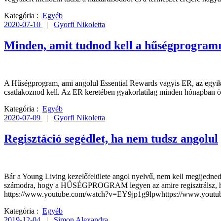
Kategória :
Egyéb
2020-07-10
|
Gyorfi Nikoletta
Minden, amit tudnod kell a hűségprogram
A Hűségprogram, ami angolul Essential Rewards vagyis ER, az egyik 
csatlakoznod kell. Az ER keretében gyakorlatilag minden hónapban ös
Kategória :
Egyéb
2020-07-09
|
Gyorfi Nikoletta
Regisztáció segédlet, ha nem tudsz angolul
Bár a Young Living kezelőfelülete angol nyelvű, nem kell megijedned
számodra, hogy a HŰSÉGPROGRAM legyen az amire regisztrálsz, hiszen 
https://www.youtube.com/watch?v=EY9jp1g9lpwhttps://www.youtu
Kategória :
Egyéb
2019-12-04
|
Simon Alexandra