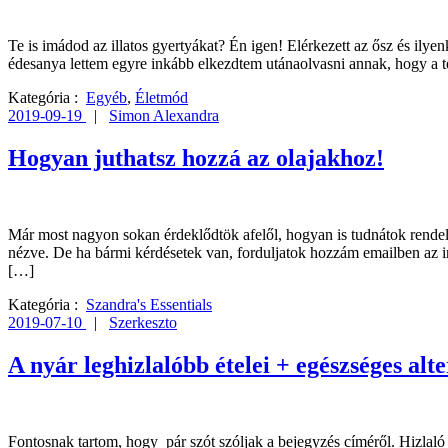
Te is imádod az illatos gyertyákat? Én igen! Elérkezett az ősz és i
édesanya lettem egyre inkább elkezdtem utánaolvasni annak, hogy a 
Kategória :
Egyéb
,
Életmód
2019-09-19
|
Simon Alexandra
Hogyan juthatsz hozzá az olajakhoz!
Már most nagyon sokan érdeklődtök afelől, hogyan is tudnátok rendeln
nézve. De ha bármi kérdésetek van, forduljatok hozzám emailben az in
[…]
Kategória :
Szandra's Essentials
2019-07-10
|
Szerkeszto
A nyár leghizlalóbb ételei + egészséges alt
Fontosnak tartom, hogy pár szót szóljak a bejegyzés címéről. Hizla