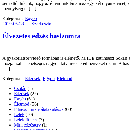
sem attól hízunk, hogy az étrendünk tartalmaz egy-két olyan elemet, 
mennyiséggel […]
Kategória :
Egyéb
2019-06-28
|
Szerkeszto
Élvezetes edzés hasizomra
A gyakorlatsor videó formában is elérhető, ha IDE kattintasz! Sokan a
mozgással is lehetséges nagyon látványos eredményeket elérni. A has
[…]
Kategória :
Edzések
,
Egyéb
,
Életmód
Család
(1)
Edzések
(22)
Egyéb
(61)
Életmód
(56)
Fitness Junkie átalakulások
(60)
Lélek
(10)
Lélek fitnesz
(7)
Mini edzésterv
(1)