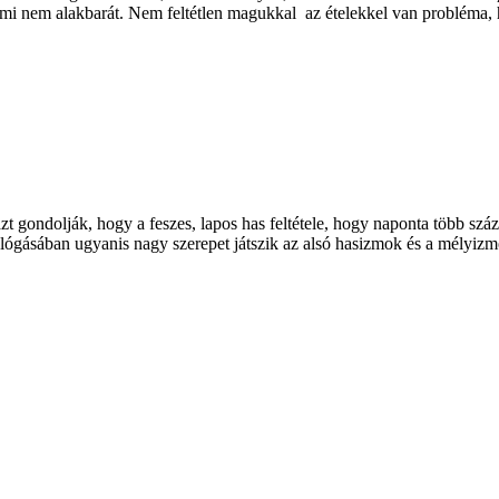
ami nem alakbarát. Nem feltétlen magukkal az ételekkel van probléma, 
zt gondolják, hogy a feszes, lapos has feltétele, hogy naponta több szá
 lógásában ugyanis nagy szerepet játszik az alsó hasizmok és a mélyiz