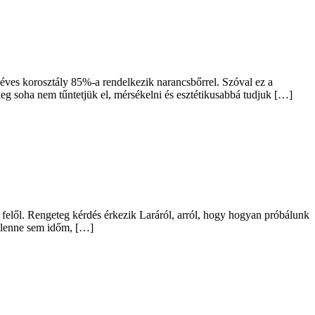
ves korosztály 85%-a rendelkezik narancsbőrrel. Szóval ez a
leg soha nem tűntetjük el, mérsékelni és esztétikusabbá tudjuk […]
 felől. Rengeteg kérdés érkezik Laráról, arról, hogy hogyan próbálunk
m lenne sem időm, […]