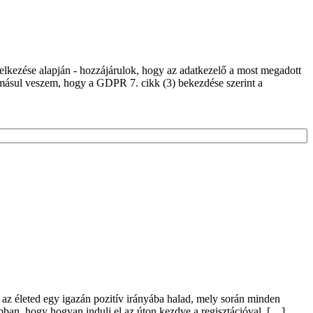
delkezése alapján - hozzájárulok, hogy az adatkezelő a most megadott
domásul veszem, hogy a GDPR 7. cikk (3) bekezdése szerint a
 az életed egy igazán pozitív irányába halad, mely során minden
bban, hogy hogyan indulj el az úton kezdve a regisztációval, […]