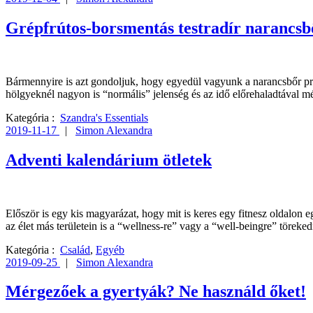
Grépfrútos-borsmentás testradír narancsbő
Bármennyire is azt gondoljuk, hogy egyedül vagyunk a narancsbőr pr
hölgyeknél nagyon is “normális” jelenség és az idő előrehaladtával mé
Kategória :
Szandra's Essentials
2019-11-17
|
Simon Alexandra
Adventi kalendárium ötletek
Először is egy kis magyarázat, hogy mit is keres egy fitnesz oldalon
az élet más területein is a “wellness-re” vagy a “well-beingre” töre
Kategória :
Család
,
Egyéb
2019-09-25
|
Simon Alexandra
Mérgezőek a gyertyák? Ne használd őket!