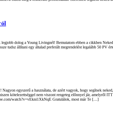
ról
legjobb dolog a Young Livingnél! Bemutatom ebben a cikkben Neked, é
sze tudsz állítani egy általad preferált megrendelést legalább 50 PV 
! Nagyon egyszerű a használata, de azért vagyok, hogy segítsek neked,
kötelezettséggel nem viszont rengeteg előnnyel jár, amelyről ITT olv
be.com/watch?v=vEkni1XkNqE Gratulálok, most már Te […]