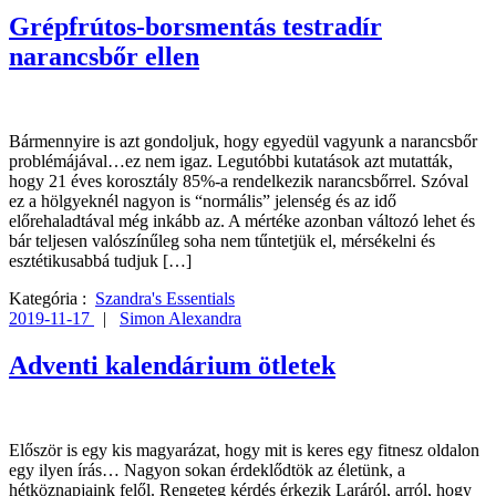
Grépfrútos-borsmentás testradír
narancsbőr ellen
Bármennyire is azt gondoljuk, hogy egyedül vagyunk a narancsbőr
problémájával…ez nem igaz. Legutóbbi kutatások azt mutatták,
hogy 21 éves korosztály 85%-a rendelkezik narancsbőrrel. Szóval
ez a hölgyeknél nagyon is “normális” jelenség és az idő
előrehaladtával még inkább az. A mértéke azonban változó lehet és
bár teljesen valószínűleg soha nem tűntetjük el, mérsékelni és
esztétikusabbá tudjuk […]
Kategória :
Szandra's Essentials
2019-11-17
|
Simon Alexandra
Adventi kalendárium ötletek
Először is egy kis magyarázat, hogy mit is keres egy fitnesz oldalon
egy ilyen írás… Nagyon sokan érdeklődtök az életünk, a
hétköznapjaink felől. Rengeteg kérdés érkezik Laráról, arról, hogy