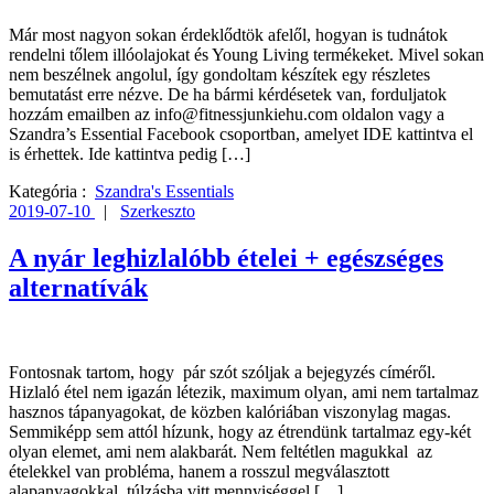
Már most nagyon sokan érdeklődtök afelől, hogyan is tudnátok
rendelni tőlem illóolajokat és Young Living termékeket. Mivel sokan
nem beszélnek angolul, így gondoltam készítek egy részletes
bemutatást erre nézve. De ha bármi kérdésetek van, forduljatok
hozzám emailben az info@fitnessjunkiehu.com oldalon vagy a
Szandra’s Essential Facebook csoportban, amelyet IDE kattintva el
is érhettek. Ide kattintva pedig […]
Kategória :
Szandra's Essentials
2019-07-10
|
Szerkeszto
A nyár leghizlalóbb ételei + egészséges
alternatívák
Fontosnak tartom, hogy pár szót szóljak a bejegyzés címéről.
Hizlaló étel nem igazán létezik, maximum olyan, ami nem tartalmaz
hasznos tápanyagokat, de közben kalóriában viszonylag magas.
Semmiképp sem attól hízunk, hogy az étrendünk tartalmaz egy-két
olyan elemet, ami nem alakbarát. Nem feltétlen magukkal az
ételekkel van probléma, hanem a rosszul megválasztott
alapanyagokkal, túlzásba vitt mennyiséggel […]