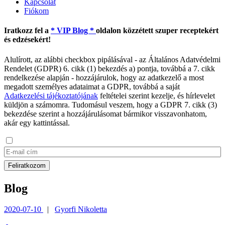
Kapcsolat
Fiókom
Iratkozz fel a
* VIP Blog *
oldalon közzétett szuper receptekért
és edzésekért!
Alulírott, az alábbi checkbox pipálásával - az Általános Adatvédelmi
Rendelet (GDPR) 6. cikk (1) bekezdés a) pontja, továbbá a 7. cikk
rendelkezése alapján - hozzájárulok, hogy az adatkezelő a most
megadott személyes adataimat a GDPR, továbbá a saját
Adatkezelési tájékoztatójának
feltételei szerint kezelje, és hírlevelet
küldjön a számomra. Tudomásul veszem, hogy a GDPR 7. cikk (3)
bekezdése szerint a hozzájárulásomat bármikor visszavonhatom,
akár egy kattintással.
Blog
2020-07-10
|
Gyorfi Nikoletta