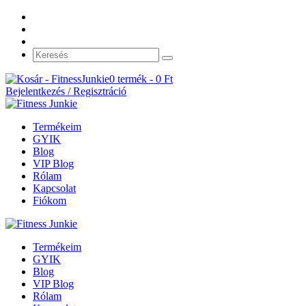
0 termék -
0
Ft
Bejelentkezés / Regisztráció
Termékeim
GYIK
Blog
VIP Blog
Rólam
Kapcsolat
Fiókom
Termékeim
GYIK
Blog
VIP Blog
Rólam