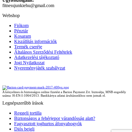
Ügyfélszolgálat:
fitnessjunkiehu@gmail.com
Webshop
Fiókom
Pénztár
Kosaram
Kiszállítás információk
Termék cseréje
Általános Szerződési Feltételek
Adatkezelési tájékoztató
Jogi Nyilatkozat
Nyereményjáték szabályzat
A kényelmes és biztonságos online fizetést a Barion Payment Zrt. biztosítja, MNB engedély
száma: H-EN-I-1064/2013. Bankkártya adatai áruházunkhoz nem jutnak el.
Legnépszerűbb írások
Reggeli tortilla
Biztonságos a fehérjepor várandósság alatt?
Fagyasztott joghurtos áfonyabogyók
Diós beigli