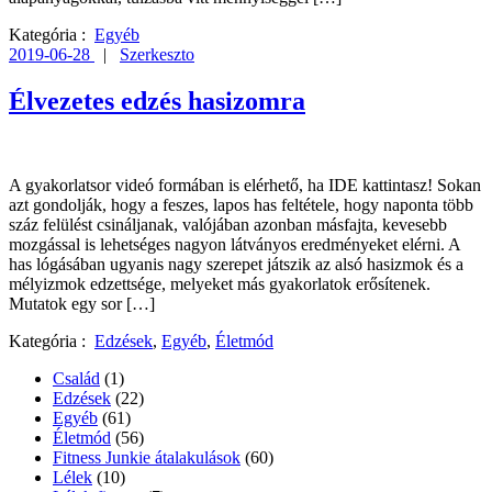
Kategória :
Egyéb
2019-06-28
|
Szerkeszto
Élvezetes edzés hasizomra
A gyakorlatsor videó formában is elérhető, ha IDE kattintasz! Sokan
azt gondolják, hogy a feszes, lapos has feltétele, hogy naponta több
száz felülést csináljanak, valójában azonban másfajta, kevesebb
mozgással is lehetséges nagyon látványos eredményeket elérni. A
has lógásában ugyanis nagy szerepet játszik az alsó hasizmok és a
mélyizmok edzettsége, melyeket más gyakorlatok erősítenek.
Mutatok egy sor […]
Kategória :
Edzések
,
Egyéb
,
Életmód
Család
(1)
Edzések
(22)
Egyéb
(61)
Életmód
(56)
Fitness Junkie átalakulások
(60)
Lélek
(10)