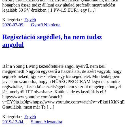
hónapban össze tudsz állítani egy általad preferált megrendelést
legalább 50 PV értékben ( 1 PV-1,5 EUR), egy […]
Kategória :
Egyéb
2020-07-09
|
Gyorfi Nikoletta
Regisztáció segédlet, ha nem tudsz
angolul
Bár a Young Living kezelőfelülete angol nyelvű, nem kell
megijedned! Nagyon egyszerű a használata, de azért vagyok, hogy
segítsek neked, így készítettem egy kis segédletet. Mindenképpen
javaslom számodra, hogy a HŰSÉGPROGRAM legyen az amire
regisztrálsz, hiszen kötelezettséggel nem viszont rengeteg előnnyel
jár, amelyről ITT olvashatsz. Kattints ide és kezdjük is el!!
https://www.youtube.com/watch?
v=EY9jp1g9lpwhttps://www.youtube.com/watch?v=vEkni1XkNqE
Gratulálok, most már Te […]
Kategória :
Egyéb
2019-12-04
|
Simon Alexandra