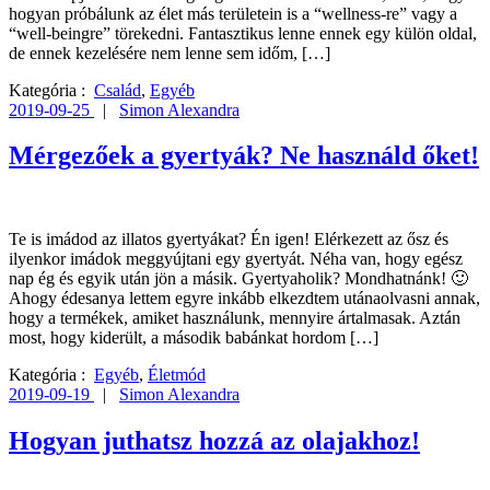
hogyan próbálunk az élet más területein is a “wellness-re” vagy a
“well-beingre” törekedni. Fantasztikus lenne ennek egy külön oldal,
de ennek kezelésére nem lenne sem időm, […]
Kategória :
Család
,
Egyéb
2019-09-25
|
Simon Alexandra
Mérgezőek a gyertyák? Ne használd őket!
Te is imádod az illatos gyertyákat? Én igen! Elérkezett az ősz és
ilyenkor imádok meggyújtani egy gyertyát. Néha van, hogy egész
nap ég és egyik után jön a másik. Gyertyaholik? Mondhatnánk! 🙂
Ahogy édesanya lettem egyre inkább elkezdtem utánaolvasni annak,
hogy a termékek, amiket használunk, mennyire ártalmasak. Aztán
most, hogy kiderült, a második babánkat hordom […]
Kategória :
Egyéb
,
Életmód
2019-09-19
|
Simon Alexandra
Hogyan juthatsz hozzá az olajakhoz!