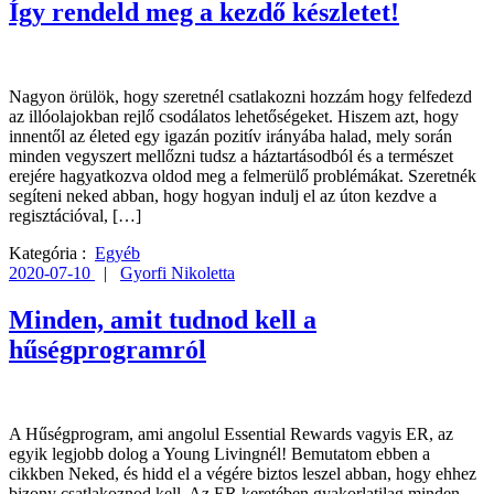
Így rendeld meg a kezdő készletet!
Nagyon örülök, hogy szeretnél csatlakozni hozzám hogy felfedezd
az illóolajokban rejlő csodálatos lehetőségeket. Hiszem azt, hogy
innentől az életed egy igazán pozitív irányába halad, mely során
minden vegyszert mellőzni tudsz a háztartásodból és a természet
erejére hagyatkozva oldod meg a felmerülő problémákat. Szeretnék
segíteni neked abban, hogy hogyan indulj el az úton kezdve a
regisztációval, […]
Kategória :
Egyéb
2020-07-10
|
Gyorfi Nikoletta
Minden, amit tudnod kell a
hűségprogramról
A Hűségprogram, ami angolul Essential Rewards vagyis ER, az
egyik legjobb dolog a Young Livingnél! Bemutatom ebben a
cikkben Neked, és hidd el a végére biztos leszel abban, hogy ehhez
bizony csatlakoznod kell. Az ER keretében gyakorlatilag minden