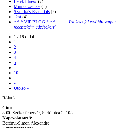
Lélek fitnesz
(7)
Mini edzésterv
(1)
Szandra's Essentials
(2)
Test
(4)
* * * VIP BLOG * * * |
Iratkozz fel további szuper
receptekért, edzésekért!
1 / 18 oldal
1
2
3
4
5
...
10
...
»
Utolsó »
Rólunk
Cím:
8000 Székesfehérvár, Sarló utca 2. 10/2
Kapcsolattartó:
Berényi-Simon Alexandra