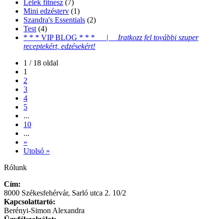
Lélek fitnesz
(7)
Mini edzésterv
(1)
Szandra's Essentials
(2)
Test
(4)
* * * VIP BLOG * * * |
Iratkozz fel további szuper
receptekért, edzésekért!
1 / 18 oldal
1
2
3
4
5
...
10
...
»
Utolsó »
Rólunk
Cím:
8000 Székesfehérvár, Sarló utca 2. 10/2
Kapcsolattartó:
Berényi-Simon Alexandra