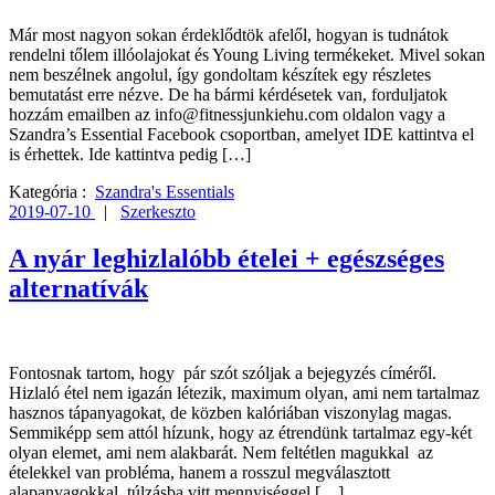
Már most nagyon sokan érdeklődtök afelől, hogyan is tudnátok
rendelni tőlem illóolajokat és Young Living termékeket. Mivel sokan
nem beszélnek angolul, így gondoltam készítek egy részletes
bemutatást erre nézve. De ha bármi kérdésetek van, forduljatok
hozzám emailben az info@fitnessjunkiehu.com oldalon vagy a
Szandra’s Essential Facebook csoportban, amelyet IDE kattintva el
is érhettek. Ide kattintva pedig […]
Kategória :
Szandra's Essentials
2019-07-10
|
Szerkeszto
A nyár leghizlalóbb ételei + egészséges
alternatívák
Fontosnak tartom, hogy pár szót szóljak a bejegyzés címéről.
Hizlaló étel nem igazán létezik, maximum olyan, ami nem tartalmaz
hasznos tápanyagokat, de közben kalóriában viszonylag magas.
Semmiképp sem attól hízunk, hogy az étrendünk tartalmaz egy-két
olyan elemet, ami nem alakbarát. Nem feltétlen magukkal az
ételekkel van probléma, hanem a rosszul megválasztott
alapanyagokkal, túlzásba vitt mennyiséggel […]