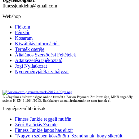
Ügyfélszolgálat:
fitnessjunkiehu@gmail.com
Webshop
Fiókom
Pénztár
Kosaram
Kiszállítás információk
Termék cseréje
Általános Szerződési Feltételek
Adatkezelési tájékoztató
Jogi Nyilatkozat
Nyereményjáték szabályzat
A kényelmes és biztonságos online fizetést a Barion Payment Zrt. biztosítja, MNB engedély
száma: H-EN-I-1064/2013. Bankkártya adatai áruházunkhoz nem jutnak el.
Legnépszerűbb írások
Fitness Junkie reggeli muffin
Zéró Kalóriás Zsemle
Fitness Junkie lapos has elixír
“Nagyon szépen köszönöm Szandrának, hogy sikerült