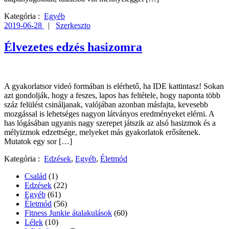
Kategória :
Egyéb
2019-06-28
|
Szerkeszto
Élvezetes edzés hasizomra
A gyakorlatsor videó formában is elérhető, ha IDE kattintasz! Sokan
azt gondolják, hogy a feszes, lapos has feltétele, hogy naponta több
száz felülést csináljanak, valójában azonban másfajta, kevesebb
mozgással is lehetséges nagyon látványos eredményeket elérni. A
has lógásában ugyanis nagy szerepet játszik az alsó hasizmok és a
mélyizmok edzettsége, melyeket más gyakorlatok erősítenek.
Mutatok egy sor […]
Kategória :
Edzések
,
Egyéb
,
Életmód
Család
(1)
Edzések
(22)
Egyéb
(61)
Életmód
(56)
Fitness Junkie átalakulások
(60)
Lélek
(10)