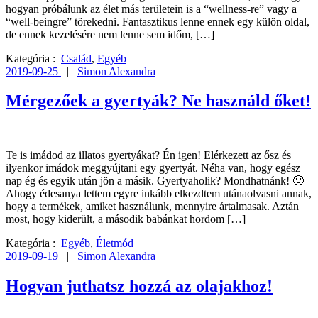
hogyan próbálunk az élet más területein is a “wellness-re” vagy a
“well-beingre” törekedni. Fantasztikus lenne ennek egy külön oldal,
de ennek kezelésére nem lenne sem időm, […]
Kategória :
Család
,
Egyéb
2019-09-25
|
Simon Alexandra
Mérgezőek a gyertyák? Ne használd őket!
Te is imádod az illatos gyertyákat? Én igen! Elérkezett az ősz és
ilyenkor imádok meggyújtani egy gyertyát. Néha van, hogy egész
nap ég és egyik után jön a másik. Gyertyaholik? Mondhatnánk! 🙂
Ahogy édesanya lettem egyre inkább elkezdtem utánaolvasni annak,
hogy a termékek, amiket használunk, mennyire ártalmasak. Aztán
most, hogy kiderült, a második babánkat hordom […]
Kategória :
Egyéb
,
Életmód
2019-09-19
|
Simon Alexandra
Hogyan juthatsz hozzá az olajakhoz!