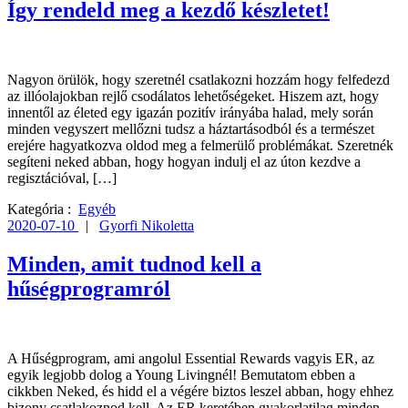
Így rendeld meg a kezdő készletet!
Nagyon örülök, hogy szeretnél csatlakozni hozzám hogy felfedezd
az illóolajokban rejlő csodálatos lehetőségeket. Hiszem azt, hogy
innentől az életed egy igazán pozitív irányába halad, mely során
minden vegyszert mellőzni tudsz a háztartásodból és a természet
erejére hagyatkozva oldod meg a felmerülő problémákat. Szeretnék
segíteni neked abban, hogy hogyan indulj el az úton kezdve a
regisztációval, […]
Kategória :
Egyéb
2020-07-10
|
Gyorfi Nikoletta
Minden, amit tudnod kell a
hűségprogramról
A Hűségprogram, ami angolul Essential Rewards vagyis ER, az
egyik legjobb dolog a Young Livingnél! Bemutatom ebben a
cikkben Neked, és hidd el a végére biztos leszel abban, hogy ehhez
bizony csatlakoznod kell. Az ER keretében gyakorlatilag minden