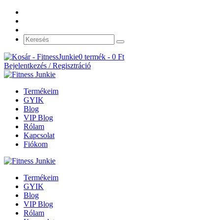
0 termék -
0
Ft
Bejelentkezés / Regisztráció
Termékeim
GYIK
Blog
VIP Blog
Rólam
Kapcsolat
Fiókom
Termékeim
GYIK
Blog
VIP Blog
Rólam