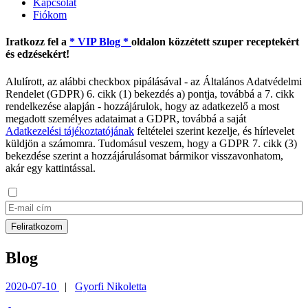
Kapcsolat
Fiókom
Iratkozz fel a
* VIP Blog *
oldalon közzétett szuper receptekért
és edzésekért!
Alulírott, az alábbi checkbox pipálásával - az Általános Adatvédelmi
Rendelet (GDPR) 6. cikk (1) bekezdés a) pontja, továbbá a 7. cikk
rendelkezése alapján - hozzájárulok, hogy az adatkezelő a most
megadott személyes adataimat a GDPR, továbbá a saját
Adatkezelési tájékoztatójának
feltételei szerint kezelje, és hírlevelet
küldjön a számomra. Tudomásul veszem, hogy a GDPR 7. cikk (3)
bekezdése szerint a hozzájárulásomat bármikor visszavonhatom,
akár egy kattintással.
Blog
2020-07-10
|
Gyorfi Nikoletta