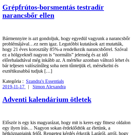
Grépfrútos-borsmentás testradír
narancsbőr ellen
Bármennyire is azt gondoljuk, hogy egyedül vagyunk a narancsbőr
problémájával…ez nem igaz. Legutóbbi kutatások azt mutatták,
hogy 21 éves korosztály 85%-a rendelkezik narancsbőrrel. Szóval
ez a hölgyeknél nagyon is “normális” jelenség és az idő
előrehaladtával még inkább az. A mértéke azonban változó lehet és
bár teljesen valószínűleg soha nem tűntetjük el, mérsékelni és
esztétikusabbá tudjuk […]
Kategória :
Szandra's Essentials
2019-11-17
|
Simon Alexandra
Adventi kalendárium ötletek
Először is egy kis magyarázat, hogy mit is keres egy fitnesz oldalon
egy ilyen írás… Nagyon sokan érdeklődtök az életünk, a
hétköznapjaink felől. Rengeteg kérdés érkezik Laráról, arról, hogy