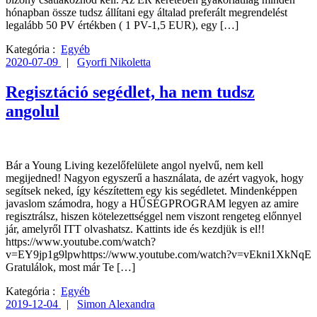
hónapban össze tudsz állítani egy általad preferált megrendelést
legalább 50 PV értékben ( 1 PV-1,5 EUR), egy […]
Kategória :
Egyéb
2020-07-09
|
Gyorfi Nikoletta
Regisztáció segédlet, ha nem tudsz
angolul
Bár a Young Living kezelőfelülete angol nyelvű, nem kell
megijedned! Nagyon egyszerű a használata, de azért vagyok, hogy
segítsek neked, így készítettem egy kis segédletet. Mindenképpen
javaslom számodra, hogy a HŰSÉGPROGRAM legyen az amire
regisztrálsz, hiszen kötelezettséggel nem viszont rengeteg előnnyel
jár, amelyről ITT olvashatsz. Kattints ide és kezdjük is el!!
https://www.youtube.com/watch?
v=EY9jp1g9lpwhttps://www.youtube.com/watch?v=vEkni1XkNqE
Gratulálok, most már Te […]
Kategória :
Egyéb
2019-12-04
|
Simon Alexandra